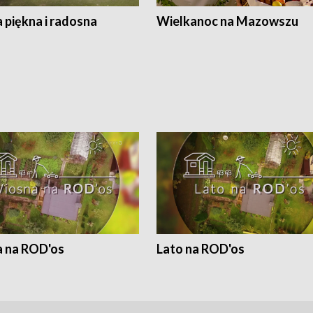
 piękna i radosna
Wielkanoc na Mazowszu
 na ROD'os
Lato na ROD'os