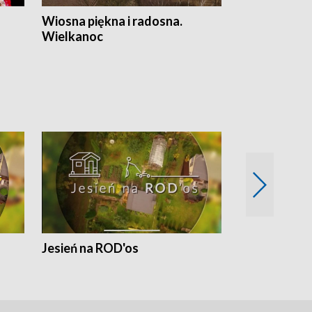
Wiosna piękna i radosna.
Gwiazdy od 
Wielkanoc
gwiazdki
Jesień na ROD'os
Dlaczego kr