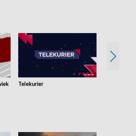
wiek
Telekurier
Kryminalna 