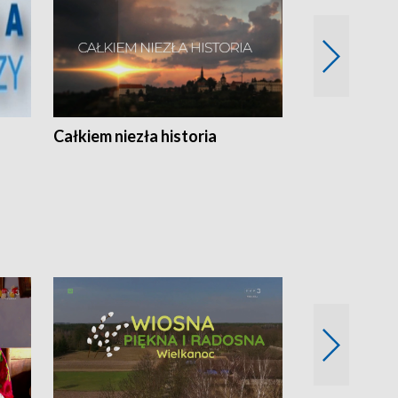
Całkiem niezła historia
Sanatoria