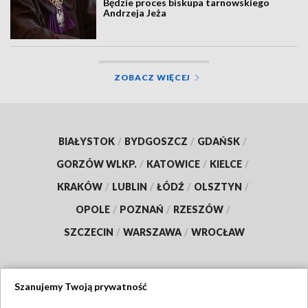
Będzie proces biskupa tarnowskiego
Andrzeja Jeża
ZOBACZ WIĘCEJ
BIAŁYSTOK
/
BYDGOSZCZ
/
GDAŃSK
/
GORZÓW WLKP.
/
KATOWICE
/
KIELCE
/
KRAKÓW
/
LUBLIN
/
ŁÓDŹ
/
OLSZTYN
/
OPOLE
/
POZNAŃ
/
RZESZÓW
/
SZCZECIN
/
WARSZAWA
/
WROCŁAW
Szanujemy Twoją prywatność
Dołącz do nas: