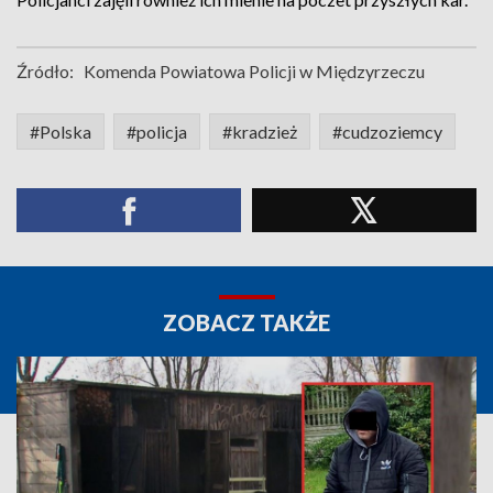
Źródło:
Komenda Powiatowa Policji w Międzyrzeczu
#Polska
#policja
#kradzież
#cudzoziemcy
ZOBACZ TAKŻE