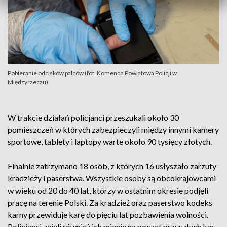
Pobieranie odcisków palców (fot. Komenda Powiatowa Policji w
Międzyrzeczu)
W trakcie działań policjanci przeszukali około 30
pomieszczeń w których zabezpieczyli między innymi kamery
sportowe, tablety i laptopy warte około 90 tysięcy złotych.
Finalnie zatrzymano 18 osób, z których 16 usłyszało zarzuty
kradzieży i paserstwa. Wszystkie osoby są obcokrajowcami
w wieku od 20 do 40 lat, którzy w ostatnim okresie podjęli
pracę na terenie Polski. Za kradzież oraz paserstwo kodeks
karny przewiduje karę do pięciu lat pozbawienia wolności.
Policjanci zajęli również ich mienie na poczet przyszłych kar.