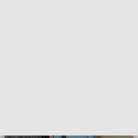
Policjanci z Komisariatu Policji w Skwierzynie po zebraniu
niezbędnych informacji przystąpili do działania. Z uwagi na
bardzo duży zakres czynności, w tym licznych przeszukań
pomieszczeń oraz konieczność ustalenia i przesłuchania
dużej ilości świadków w tej sprawie, w czynnościach
pomagali policjanci z KWP w Gorzowie Wielkopolskim. Do
działań zaangażowani byli policjanci z Wydziału
Kryminalnego, Wydziału do walki z Cyberprzestępczością,
Wydziału do walki z Przestępczością Gospodarczą,
Wydziału Dochodzeniowo-Śledczego ale również technicy
kryminalistyki, którzy pobierali odciski palców osób
zatrzymanych oraz ich DNA.