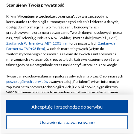
Szanujemy Twoją prywatność
Dołącz do nas:
Kliknij "Akceptuję i przechodzę do serwisu", aby wyrazić zgody na
korzystanie z technologii automatycznego śledzenia i zbierania danych,
TVP
dostęp do informacji na Twoim urządzeniu końcowym i ich
Abonament TVP
przechowywanie oraz na przetwarzanie Twoich danych osobowych przez
Regulamin TVP
nas, czyli Telewizję Polską S.A. w likwidacji (zwaną dalej również „TVP”),
Emisja w TVP
Zaufanych Partnerów z IAB* (1201 firm)
oraz pozostałych
Zaufanych
Polityka prywatności
Partnerów TVP (93 firm)
, w celach marketingowych (w tym do
Centrum informacji TVP
Moje zgody
zautomatyzowanego dopasowania reklam do Twoich zainteresowań i
mierzenia ich skuteczności) i pozostałych, które wskazujemy poniżej, a
Naziemna Telewizja Cyfrowa
Pomoc
także zgody na udostępnianie przez nas identyfikatora PPID do Google.
Sklep TVP
Biuro reklamy
Twoje dane osobowe zbierane podczas odwiedzania przez Ciebie naszych
Rada Programowa
poszczególnych serwisów
zwanych dalej „Portalem”, w tym informacje
Kontakt
zapisywane za pomocą technologii takich jak: pliki cookie, sygnalizatory
System NOS
WWW lub innych podobnych technologii umożliwiających świadczenie
dopasowanych i bezpiecznych usług, personalizację treści oraz reklam,
Informacje o nadawcy
Kanały
udostępnianie funkcji mediów społecznościowych oraz analizowanie
Akceptuję i przechodzę do serwisu
ruchu w Internecie.
Program dla prasy
©2026 Telewizja Polska S.A. w likwidacji
Biuro Reklamy
Twoje dane osobowe zbierane podczas odwiedzania przez Ciebie
Ustawienia zaawansowane
poszczególnych serwisów
na Portalu, takie jak adresy IP, identyfikatory
Ogłoszenie przetargowe
Twoich urządzeń końcowych i identyfikatory plików cookie, informacje o