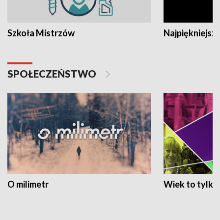
Szkoła Mistrzów
Najpiękniejsze
SPOŁECZEŃSTWO
O milimetr
Wiek to tylko 