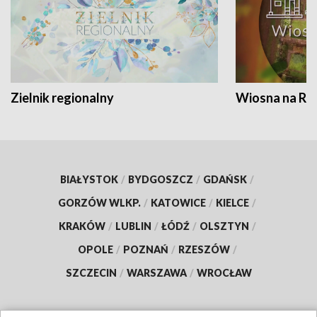
Zielnik regionalny
Wiosna na RO
BIAŁYSTOK
/
BYDGOSZCZ
/
GDAŃSK
/
GORZÓW WLKP.
/
KATOWICE
/
KIELCE
/
KRAKÓW
/
LUBLIN
/
ŁÓDŹ
/
OLSZTYN
/
OPOLE
/
POZNAŃ
/
RZESZÓW
/
SZCZECIN
/
WARSZAWA
/
WROCŁAW