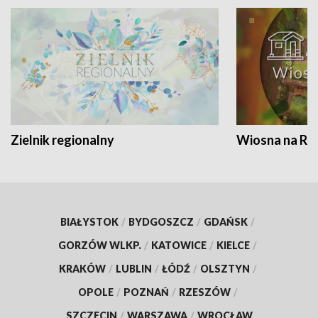
Zielnik regionalny
Wiosna na RO
BIAŁYSTOK
/
BYDGOSZCZ
/
GDAŃSK
/
GORZÓW WLKP.
/
KATOWICE
/
KIELCE
/
KRAKÓW
/
LUBLIN
/
ŁÓDŹ
/
OLSZTYN
/
OPOLE
/
POZNAŃ
/
RZESZÓW
/
SZCZECIN
/
WARSZAWA
/
WROCŁAW