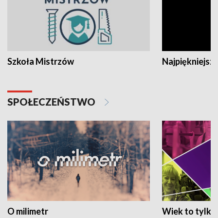
Szkoła Mistrzów
Najpiękniejsze
SPOŁECZEŃSTWO
O milimetr
Wiek to tylko 