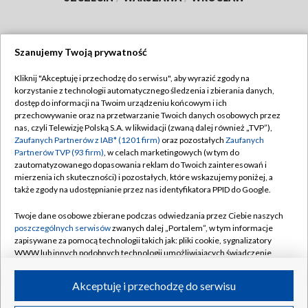
Szanujemy Twoją prywatność
Dołącz do nas:
Kliknij "Akceptuję i przechodzę do serwisu", aby wyrazić zgody na
korzystanie z technologii automatycznego śledzenia i zbierania danych,
TVP
dostęp do informacji na Twoim urządzeniu końcowym i ich
Abonament TVP
przechowywanie oraz na przetwarzanie Twoich danych osobowych przez
Regulamin TVP
nas, czyli Telewizję Polską S.A. w likwidacji (zwaną dalej również „TVP”),
Emisja w TVP
Zaufanych Partnerów z IAB* (1201 firm)
oraz pozostałych
Zaufanych
Polityka prywatności
Partnerów TVP (93 firm)
, w celach marketingowych (w tym do
Centrum informacji TVP
Moje zgody
zautomatyzowanego dopasowania reklam do Twoich zainteresowań i
mierzenia ich skuteczności) i pozostałych, które wskazujemy poniżej, a
Naziemna Telewizja Cyfrowa
Pomoc
także zgody na udostępnianie przez nas identyfikatora PPID do Google.
Sklep TVP
Biuro reklamy
Twoje dane osobowe zbierane podczas odwiedzania przez Ciebie naszych
Rada Programowa
poszczególnych serwisów
zwanych dalej „Portalem”, w tym informacje
Kontakt
zapisywane za pomocą technologii takich jak: pliki cookie, sygnalizatory
System NOS
WWW lub innych podobnych technologii umożliwiających świadczenie
dopasowanych i bezpiecznych usług, personalizację treści oraz reklam,
Informacje o nadawcy
Kanały
udostępnianie funkcji mediów społecznościowych oraz analizowanie
Akceptuję i przechodzę do serwisu
ruchu w Internecie.
Program dla prasy
©2026 Telewizja Polska S.A. w likwidacji