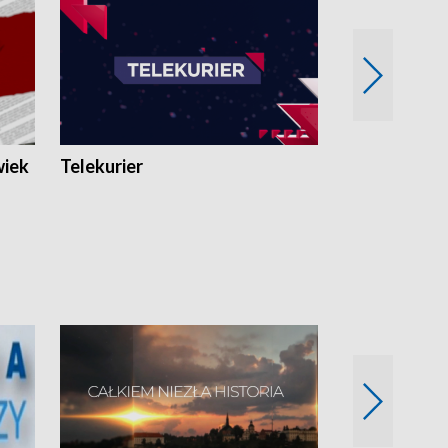
wiek
Telekurier
Kryminalna 