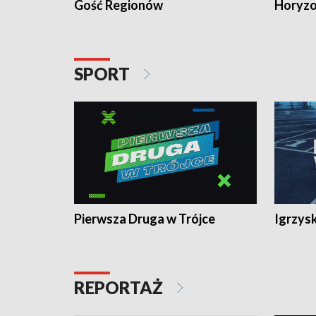
Gość Regionów
Horyzo
SPORT
Pierwsza Druga w Trójce
Igrzys
REPORTAŻ