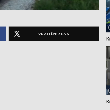
UDOSTĘPNIJ NA X
K
K