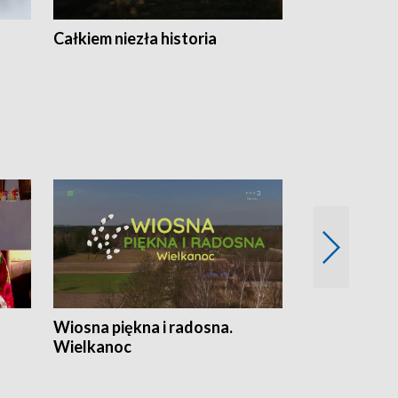
Całkiem niezła historia
Sanatoria
Wiosna piękna i radosna.
Gwiazdy od 
Wielkanoc
gwiazdki