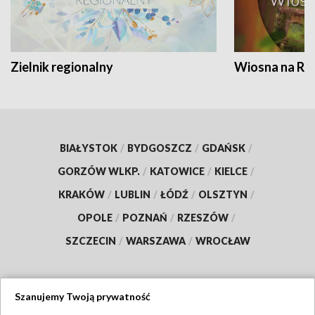
Zielnik regionalny
Wiosna na RO
BIAŁYSTOK
/
BYDGOSZCZ
/
GDAŃSK
/
GORZÓW WLKP.
/
KATOWICE
/
KIELCE
/
KRAKÓW
/
LUBLIN
/
ŁÓDŹ
/
OLSZTYN
/
OPOLE
/
POZNAŃ
/
RZESZÓW
/
SZCZECIN
/
WARSZAWA
/
WROCŁAW
Szanujemy Twoją prywatność
Dołącz do nas: