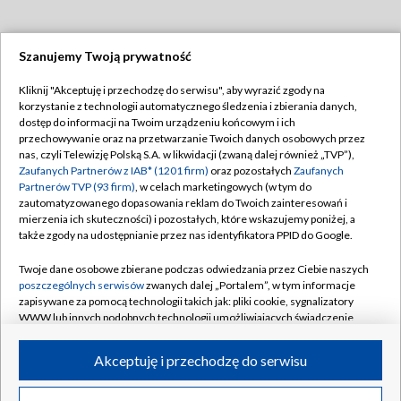
Szanujemy Twoją prywatność
Dołącz do nas:
Kliknij "Akceptuję i przechodzę do serwisu", aby wyrazić zgody na
korzystanie z technologii automatycznego śledzenia i zbierania danych,
TVP
dostęp do informacji na Twoim urządzeniu końcowym i ich
Abonament TVP
przechowywanie oraz na przetwarzanie Twoich danych osobowych przez
Regulamin TVP
nas, czyli Telewizję Polską S.A. w likwidacji (zwaną dalej również „TVP”),
Emisja w TVP
Zaufanych Partnerów z IAB* (1201 firm)
Polityka prywatności
oraz pozostałych
Zaufanych
Partnerów TVP (93 firm)
, w celach marketingowych (w tym do
Centrum informacji TVP
Moje zgody
zautomatyzowanego dopasowania reklam do Twoich zainteresowań i
mierzenia ich skuteczności) i pozostałych, które wskazujemy poniżej, a
Naziemna Telewizja Cyfrowa
Pomoc
także zgody na udostępnianie przez nas identyfikatora PPID do Google.
Sklep TVP
Biuro reklamy
Twoje dane osobowe zbierane podczas odwiedzania przez Ciebie naszych
Rada Programowa
poszczególnych serwisów
zwanych dalej „Portalem”, w tym informacje
Kontakt
zapisywane za pomocą technologii takich jak: pliki cookie, sygnalizatory
System NOS
WWW lub innych podobnych technologii umożliwiających świadczenie
dopasowanych i bezpiecznych usług, personalizację treści oraz reklam,
Informacje o nadawcy
Kanały
udostępnianie funkcji mediów społecznościowych oraz analizowanie
Akceptuję i przechodzę do serwisu
ruchu w Internecie.
Program dla prasy
©2026 Telewizja Polska S.A. w likwidacji
Biuro Reklamy
Twoje dane osobowe zbierane podczas odwiedzania przez Ciebie