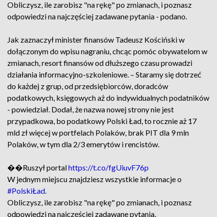
Obliczysz, ile zarobisz "na rękę" po zmianach, i poznasz
odpowiedzi na najczęściej zadawane pytania - podano.
Jak zaznaczył minister finansów Tadeusz Kościński w
dołączonym do wpisu nagraniu, chcąc pomóc obywatelom w
zmianach, resort finansów od dłuższego czasu prowadzi
działania informacyjno-szkoleniowe. – Staramy się dotrzeć
do każdej z grup, od przedsiębiorców, doradców
podatkowych, księgowych aż do indywidualnych podatników
- powiedział. Dodał, że nazwa nowej strony nie jest
przypadkowa, bo podatkowy Polski Ład, to rocznie aż 17
mld zł więcej w portfelach Polaków, brak PIT dla 9 mln
Polaków, w tym dla 2/3 emerytów i rencistów.
��Ruszył portal
https://t.co/fgUiuvF76p
W jednym miejscu znajdziesz wszystkie informacje o
#PolskiŁad
.
Obliczysz, ile zarobisz "na rękę" po zmianach, i poznasz
odpowiedzi na najczęściej zadawane pytania.