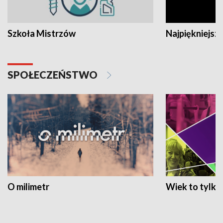
Szkoła Mistrzów
Najpiękniejsze
SPOŁECZEŃSTWO
O milimetr
Wiek to tylko 