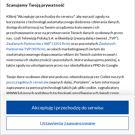
Szanujemy Twoją prywatność
Dołącz do nas:
Kliknij "Akceptuję i przechodzę do serwisu", aby wyrazić zgody na
korzystanie z technologii automatycznego śledzenia i zbierania danych,
TVP
dostęp do informacji na Twoim urządzeniu końcowym i ich
Abonament TVP
przechowywanie oraz na przetwarzanie Twoich danych osobowych przez
Regulamin TVP
nas, czyli Telewizję Polską S.A. w likwidacji (zwaną dalej również „TVP”),
Emisja w TVP
Zaufanych Partnerów z IAB* (1201 firm)
oraz pozostałych
Zaufanych
Polityka prywatności
Partnerów TVP (93 firm)
, w celach marketingowych (w tym do
Centrum informacji TVP
Moje zgody
zautomatyzowanego dopasowania reklam do Twoich zainteresowań i
mierzenia ich skuteczności) i pozostałych, które wskazujemy poniżej, a
Naziemna Telewizja Cyfrowa
Pomoc
także zgody na udostępnianie przez nas identyfikatora PPID do Google.
Sklep TVP
Biuro reklamy
Twoje dane osobowe zbierane podczas odwiedzania przez Ciebie naszych
Rada Programowa
poszczególnych serwisów
zwanych dalej „Portalem”, w tym informacje
Kontakt
zapisywane za pomocą technologii takich jak: pliki cookie, sygnalizatory
System NOS
WWW lub innych podobnych technologii umożliwiających świadczenie
dopasowanych i bezpiecznych usług, personalizację treści oraz reklam,
Informacje o nadawcy
Kanały
udostępnianie funkcji mediów społecznościowych oraz analizowanie
Akceptuję i przechodzę do serwisu
ruchu w Internecie.
Program dla prasy
©2026 Telewizja Polska S.A. w likwidacji
Biuro Reklamy
Twoje dane osobowe zbierane podczas odwiedzania przez Ciebie
Ustawienia zaawansowane
poszczególnych serwisów
na Portalu, takie jak adresy IP, identyfikatory
Ogłoszenie przetargowe
Twoich urządzeń końcowych i identyfikatory plików cookie, informacje o