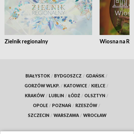
Zielnik regionalny
Wiosna na RO
BIAŁYSTOK
/
BYDGOSZCZ
/
GDAŃSK
/
GORZÓW WLKP.
/
KATOWICE
/
KIELCE
/
KRAKÓW
/
LUBLIN
/
ŁÓDŹ
/
OLSZTYN
/
OPOLE
/
POZNAŃ
/
RZESZÓW
/
SZCZECIN
/
WARSZAWA
/
WROCŁAW