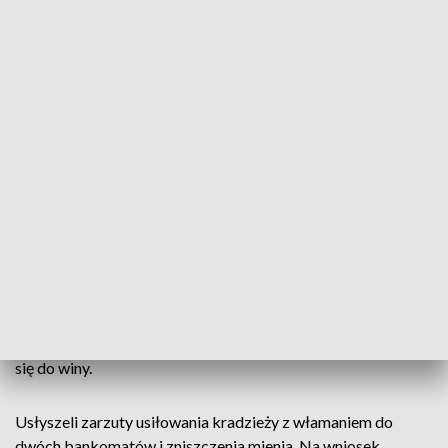
wybuchu urządzenia służącego do wypłaty pieniędzy i
oddaliły się w nieznanym kierunku. Policjanci pod nadzorem
Prokuratury Rejonowej w Częstochowie zabezpieczyli ślady,
wykonali oględziny i rozpoczęli poszukiwania sprawców.
Jak się okazało, do podobnego zdarzenia doszło godzinę
wcześniej w Lisowicach w powiecie lublinieckim. W obu
przypadkach przestępcy jednak nie osiągnęli swojego celu,
gdyż zabezpieczenia urządzeń samoobsługowych okazały
się zbyt trudne do pokonania.
Śledczy dokładnie przeanalizowali zebrany w sprawie
materiał dowodowy i na tej podstawie wytypowali
sprawców. Następnego dnia rano zatrzymali mieszkańców
Częstochowy. 28-latka i jej o 10 lat starszy partner przyznali
się do winy.
Usłyszeli zarzuty usiłowania kradzieży z włamaniem do
dwóch bankomatów i zniszczenia mienia. Na wniosek