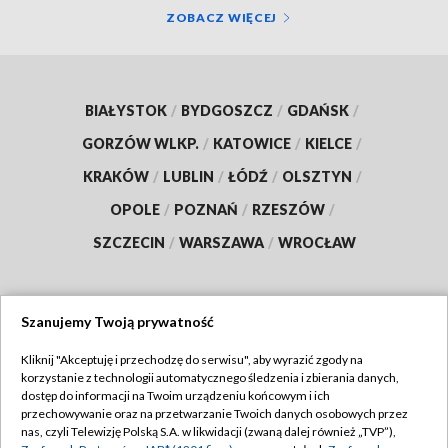
ZOBACZ WIĘCEJ
BIAŁYSTOK
/
BYDGOSZCZ
/
GDAŃSK
/
GORZÓW WLKP.
/
KATOWICE
/
KIELCE
/
KRAKÓW
/
LUBLIN
/
ŁÓDŹ
/
OLSZTYN
/
OPOLE
/
POZNAŃ
/
RZESZÓW
/
SZCZECIN
/
WARSZAWA
/
WROCŁAW
Szanujemy Twoją prywatność
Dołącz do nas:
Kliknij "Akceptuję i przechodzę do serwisu", aby wyrazić zgody na
korzystanie z technologii automatycznego śledzenia i zbierania danych,
TVP
dostęp do informacji na Twoim urządzeniu końcowym i ich
Abonament TVP
przechowywanie oraz na przetwarzanie Twoich danych osobowych przez
Regulamin TVP
nas, czyli Telewizję Polską S.A. w likwidacji (zwaną dalej również „TVP”),
Emisja w TVP