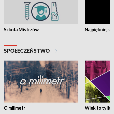
Szkoła Mistrzów
Najpiękniejsze
SPOŁECZEŃSTWO
O milimetr
Wiek to tylko 