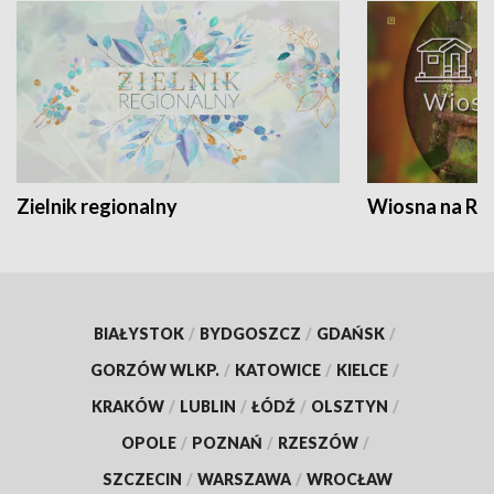
Zielnik regionalny
Wiosna na RO
BIAŁYSTOK
/
BYDGOSZCZ
/
GDAŃSK
/
GORZÓW WLKP.
/
KATOWICE
/
KIELCE
/
KRAKÓW
/
LUBLIN
/
ŁÓDŹ
/
OLSZTYN
/
OPOLE
/
POZNAŃ
/
RZESZÓW
/
SZCZECIN
/
WARSZAWA
/
WROCŁAW