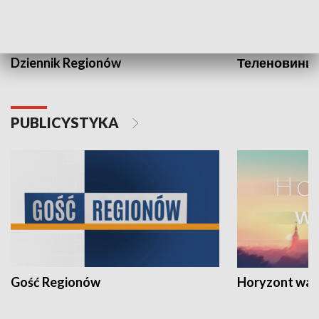
Dziennik Regionów
Теленовини /
PUBLICYSTYKA
Gość Regionów
Horyzont war