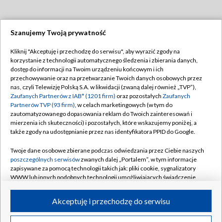
Szanujemy Twoją prywatność
Dołącz do nas:
Kliknij "Akceptuję i przechodzę do serwisu", aby wyrazić zgody na
korzystanie z technologii automatycznego śledzenia i zbierania danych,
TVP
dostęp do informacji na Twoim urządzeniu końcowym i ich
Abonament TVP
przechowywanie oraz na przetwarzanie Twoich danych osobowych przez
Regulamin TVP
nas, czyli Telewizję Polską S.A. w likwidacji (zwaną dalej również „TVP”),
Emisja w TVP
Zaufanych Partnerów z IAB* (1201 firm)
oraz pozostałych
Zaufanych
Polityka prywatności
Partnerów TVP (93 firm)
, w celach marketingowych (w tym do
Centrum informacji TVP
Moje zgody
zautomatyzowanego dopasowania reklam do Twoich zainteresowań i
mierzenia ich skuteczności) i pozostałych, które wskazujemy poniżej, a
Naziemna Telewizja Cyfrowa
Pomoc
także zgody na udostępnianie przez nas identyfikatora PPID do Google.
Sklep TVP
Biuro reklamy
Twoje dane osobowe zbierane podczas odwiedzania przez Ciebie naszych
Rada Programowa
poszczególnych serwisów
zwanych dalej „Portalem”, w tym informacje
Kontakt
zapisywane za pomocą technologii takich jak: pliki cookie, sygnalizatory
System NOS
WWW lub innych podobnych technologii umożliwiających świadczenie
dopasowanych i bezpiecznych usług, personalizację treści oraz reklam,
Informacje o nadawcy
Kanały
udostępnianie funkcji mediów społecznościowych oraz analizowanie
Akceptuję i przechodzę do serwisu
ruchu w Internecie.
Program dla prasy
©2026 Telewizja Polska S.A. w likwidacji
Biuro Reklamy