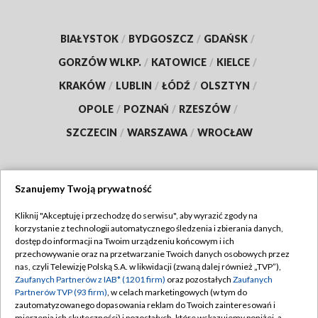
BIAŁYSTOK
/
BYDGOSZCZ
/
GDAŃSK
/
GORZÓW WLKP.
/
KATOWICE
/
KIELCE
/
KRAKÓW
/
LUBLIN
/
ŁÓDŹ
/
OLSZTYN
/
OPOLE
/
POZNAŃ
/
RZESZÓW
/
SZCZECIN
/
WARSZAWA
/
WROCŁAW
Szanujemy Twoją prywatność
Dołącz do nas:
Kliknij "Akceptuję i przechodzę do serwisu", aby wyrazić zgody na
korzystanie z technologii automatycznego śledzenia i zbierania danych,
TVP
dostęp do informacji na Twoim urządzeniu końcowym i ich
Abonament TVP
przechowywanie oraz na przetwarzanie Twoich danych osobowych przez
Regulamin TVP
nas, czyli Telewizję Polską S.A. w likwidacji (zwaną dalej również „TVP”),
Emisja w TVP
Polityka prywatności
Zaufanych Partnerów z IAB* (1201 firm)
oraz pozostałych
Zaufanych
Partnerów TVP (93 firm)
, w celach marketingowych (w tym do
Centrum informacji TVP
Moje zgody
zautomatyzowanego dopasowania reklam do Twoich zainteresowań i
mierzenia ich skuteczności) i pozostałych, które wskazujemy poniżej, a