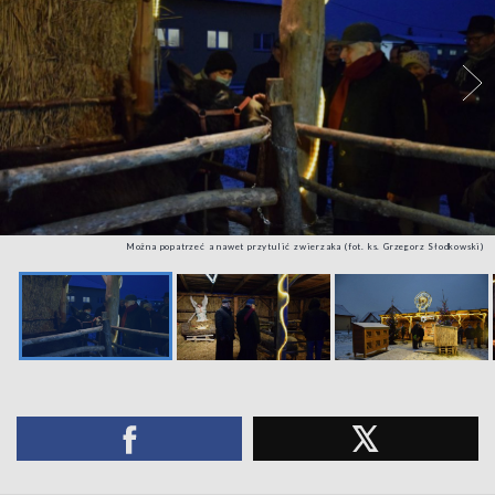
Można popatrzeć a nawet przytulić zwierzaka (fot. ks. Grzegorz Słodkowski)