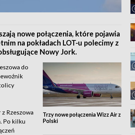
szają nowe połączenia, które pojawia
 letnim na pokładach LOT-u polecimy z
obsługujące Nowy Jork.
zeszowa do
zewoźnik
tolicy
r z Rzeszowa
Trzy nowe połączenia Wizz Air z
Polski
 Po kilku
łączeń