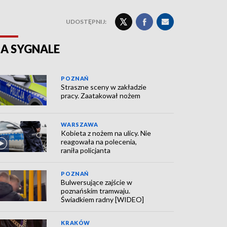
UDOSTĘPNIJ:
A SYGNALE
POZNAŃ
Straszne sceny w zakładzie
pracy. Zaatakował nożem
WARSZAWA
Kobieta z nożem na ulicy. Nie
reagowała na polecenia,
raniła policjanta
POZNAŃ
Bulwersujące zajście w
poznańskim tramwaju.
Świadkiem radny [WIDEO]
KRAKÓW