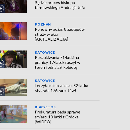
Będzie proces biskupa
tarnowskiego Andrzeja Jeża
POZNAŃ
Ponowny pożar. 8 zastępów
straży w akcji
[AKTUALIZACJA]
KATOWICE
Poszukiwania 71-latki na
granicy. 17-latek ruszył w
teren i odnalazł kobietę
KATOWICE
Leczyła mimo zakazu. 82-latka
słyszała 176 zarzutów!
BIAŁYSTOK
Prokuratura bada sprawę
śmierci 10-latki z Gródka
[WIDEO]