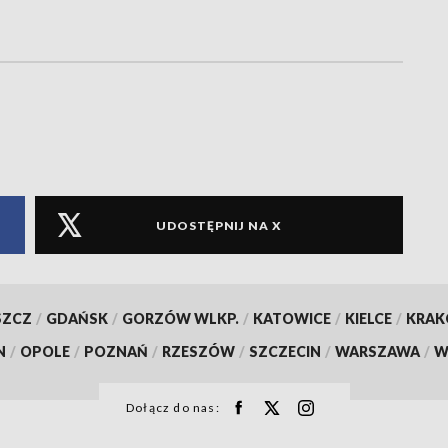
UDOSTĘPNIJ NA X
SZCZ
/
GDAŃSK
/
GORZÓW WLKP.
/
KATOWICE
/
KIELCE
/
KRA
N
/
OPOLE
/
POZNAŃ
/
RZESZÓW
/
SZCZECIN
/
WARSZAWA
/
W
Dołącz do nas: