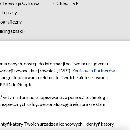
 Telewizja Cyfrowa
Sklep TVP
la prasy
tograficzny
sing (znaki)
klamy
Kontakt
rania danych, dostęp do informacji na Twoim urządzeniu
idacji (zwaną dalej również „TVP”),
Zaufanych Partnerów
anego dopasowania reklam do Twoich zainteresowań i
a PPID do Google.
”, w tym informacje zapisywane za pomocą technologii
zpiecznych usług, personalizację treści oraz reklam,
identyfikatory Twoich urządzeń końcowych i identyfikatory