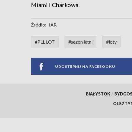
Miami i Charkowa.
Źródło:
IAR
#PLL LOT
#sezon letni
#loty
UDOSTĘPNIJ NA FACEBOOKU
BIAŁYSTOK
/
BYDGO
OLSZTY