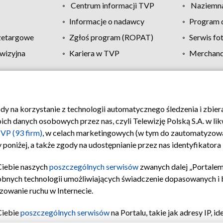
Centrum informacji TVP
Naziemna
Informacje o nadawcy
Program d
zetargowe
Zgłoś program (ROPAT)
Serwis fo
wizyjna
Kariera w TVP
Merchandi
Polityka prywatności
Moje zgody
Pomoc
Biuro re
ody na korzystanie z technologii automatycznego śledzenia i zbie
 danych osobowych przez nas, czyli Telewizję Polską S.A. w likw
VP (93 firm)
, w celach marketingowych (w tym do zautomatyzow
 poniżej, a także zgody na udostępnianie przez nas identyfikator
Ciebie naszych
poszczególnych serwisów
zwanych dalej „Portalem
obnych technologii umożliwiających świadczenie dopasowanych i be
zowanie ruchu w Internecie.
Ciebie
poszczególnych serwisów
na Portalu, takie jak adresy IP, 