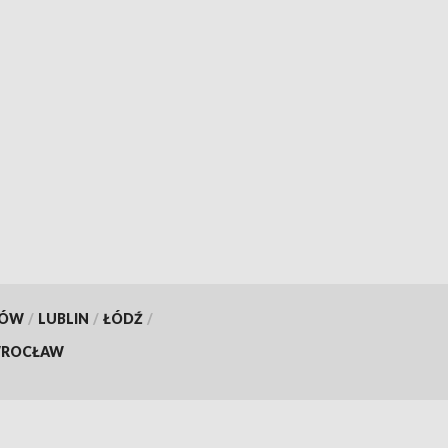
KÓW
/
LUBLIN
/
ŁÓDŹ
/
ROCŁAW