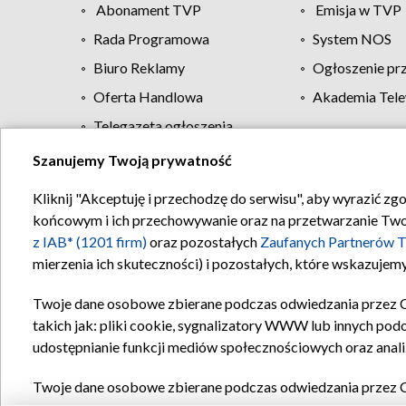
Abonament TVP
Emisja w TVP
Rada Programowa
System NOS
Biuro Reklamy
Ogłoszenie pr
Oferta Handlowa
Akademia Tele
Telegazeta ogłoszenia
Szanujemy Twoją prywatność
Regulamin TVP
Kliknij "Akceptuję i przechodzę do serwisu", aby wyrazić zg
końcowym i ich przechowywanie oraz na przetwarzanie Twoich
z IAB* (1201 firm)
oraz pozostałych
Zaufanych Partnerów T
mierzenia ich skuteczności) i pozostałych, które wskazujemy
Twoje dane osobowe zbierane podczas odwiedzania przez 
takich jak: pliki cookie, sygnalizatory WWW lub innych pod
udostępnianie funkcji mediów społecznościowych oraz anali
Twoje dane osobowe zbierane podczas odwiedzania przez 