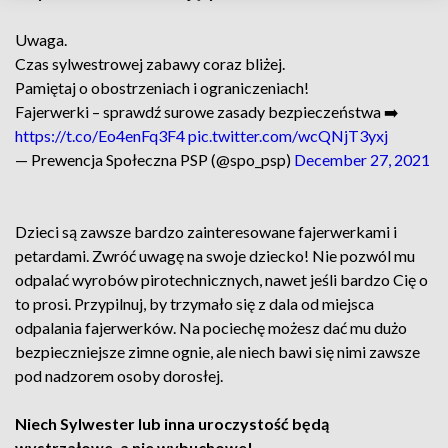
Uwaga.
Czas sylwestrowej zabawy coraz bliżej.
Pamiętaj o obostrzeniach i ograniczeniach!
Fajerwerki – sprawdź surowe zasady bezpieczeństwa ➡️
https://t.co/Eo4enFq3F4
pic.twitter.com/wcQNjT3yxj
— Prewencja Społeczna PSP (@spo_psp)
December 27, 2021
Dzieci są zawsze bardzo zainteresowane fajerwerkami i
petardami. Zwróć uwagę na swoje dziecko! Nie pozwól mu
odpalać wyrobów pirotechnicznych, nawet jeśli bardzo Cię o
to prosi. Przypilnuj, by trzymało się z dala od miejsca
odpalania fajerwerków. Na pociechę możesz dać mu dużo
bezpieczniejsze zimne ognie, ale niech bawi się nimi zawsze
pod nadzorem osoby dorosłej.
Niech Sylwester lub inna uroczystość będą
wystrzałowe, a nie wybuchowe!