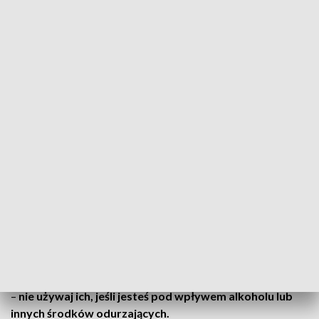
– nie odpalaj ich z balkonów, tarasów ani okien,
–
po ich odpaleniu odsuń się na wskazaną w instrukcji
odległość,
–
nie wbijaj fajerwerków w ziemię;
sztuczne ognie lecące
do góry, najlepiej odpalać, wkładając je do pustej, szklanej
butelki,
– nie wrzucaj petard i fajerwerków w miejsca, gdzie mogą
znajdować się ludzie lub rzeczy łatwo zapalne,
– przewiduj ich tor lotu i miejsce upadku. Pamiętaj –
fajerwerki i petardy to otwarte źródła ognia, które mogą być
przyczyną pożaru
–
nie używaj ich, jeśli jesteś pod wpływem alkoholu lub
innych środków odurzających.