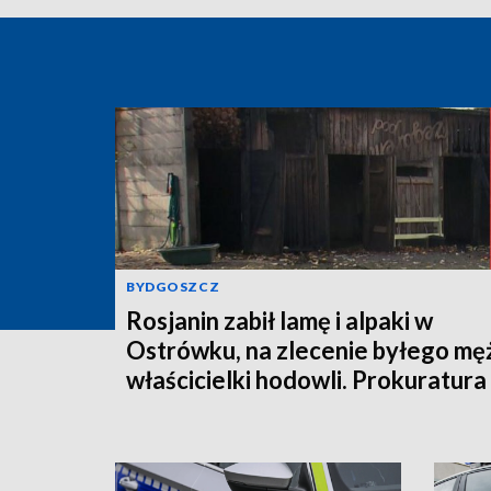
BYDGOSZCZ
Rosjanin zabił lamę i alpaki w
Ostrówku, na zlecenie byłego mę
właścicielki hodowli. Prokuratura
wysłała akt oskarżenia!