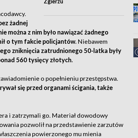
Zgierzu
racodawcy.
bez żadnej
i nie można z nim było nawiązać żadnego
ł o tym fakcie policjantów.
Niebawem
go zniknięcia zatrudnionego 50-latka były
 ponad 560 tysięcy złotych.
 zawiadomienie o popełnieniu przestępstwa.
ywał się przed organami ścigania, także
iera i zatrzymali go. Materiał dowodowy
wania pozwolił na przedstawienie zarzutów
ywłaszczenia powierzonego mu mienia