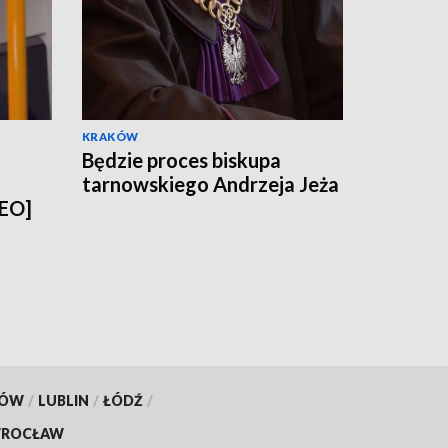
KRAKÓW
Będzie proces biskupa
tarnowskiego Andrzeja Jeża
DEO]
KÓW
/
LUBLIN
/
ŁÓDŹ
/
ROCŁAW