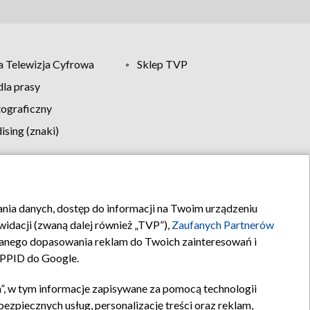
 Telewizja Cyfrowa
Sklep TVP
la prasy
tograficzny
sing (znaki)
klamy
Kontakt
rania danych, dostęp do informacji na Twoim urządzeniu
idacji (zwaną dalej również „TVP”),
Zaufanych Partnerów
anego dopasowania reklam do Twoich zainteresowań i
a PPID do Google.
”, w tym informacje zapisywane za pomocą technologii
zpiecznych usług, personalizację treści oraz reklam,