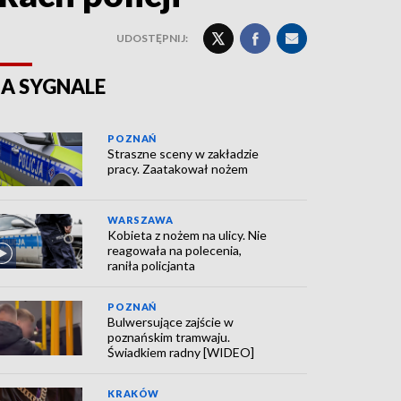
UDOSTĘPNIJ:
A SYGNALE
POZNAŃ
Straszne sceny w zakładzie
pracy. Zaatakował nożem
WARSZAWA
Kobieta z nożem na ulicy. Nie
reagowała na polecenia,
raniła policjanta
POZNAŃ
Bulwersujące zajście w
poznańskim tramwaju.
Świadkiem radny [WIDEO]
KRAKÓW