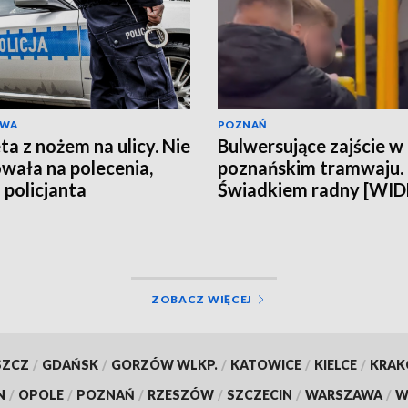
AWA
POZNAŃ
ta z nożem na ulicy. Nie
Bulwersujące zajście w
wała na polecenia,
poznańskim tramwaju.
 policjanta
Świadkiem radny [WI
ZOBACZ WIĘCEJ
SZCZ
/
GDAŃSK
/
GORZÓW WLKP.
/
KATOWICE
/
KIELCE
/
KRA
N
/
OPOLE
/
POZNAŃ
/
RZESZÓW
/
SZCZECIN
/
WARSZAWA
/
W