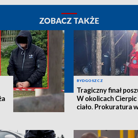
ZOBACZ TAKŻE
BYDGOSZCZ
Tragiczny finał pos
ża
W okolicach Cierpic 
ciało. Prokuratura 
kobieta miała obraże
wideo]