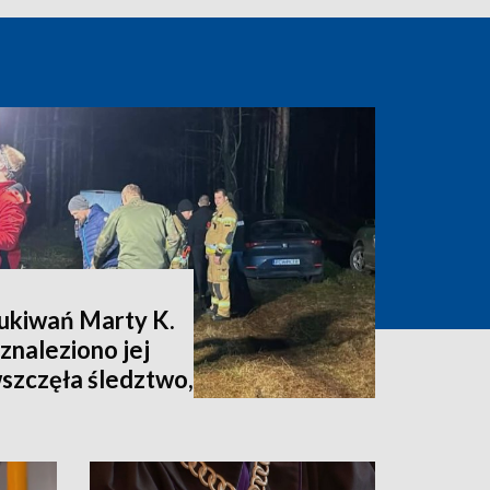
zukiwań Marty K.
znaleziono jej
wszczęła śledztwo,
nia [zdjęcia,