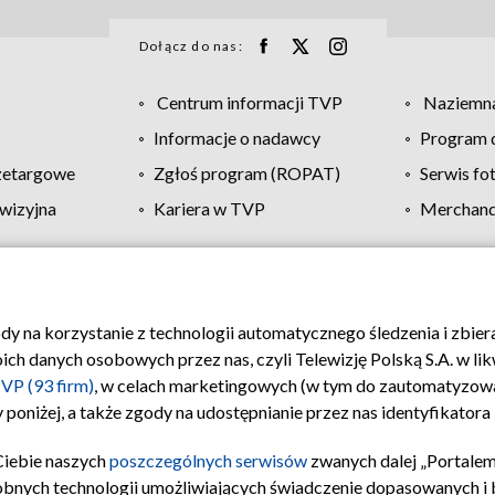
Dołącz do nas:
Centrum informacji TVP
Naziemna
Informacje o nadawcy
Program d
zetargowe
Zgłoś program (ROPAT)
Serwis fo
wizyjna
Kariera w TVP
Merchandi
Polityka prywatności
Moje zgody
Pomoc
Biuro re
ody na korzystanie z technologii automatycznego śledzenia i zbie
 danych osobowych przez nas, czyli Telewizję Polską S.A. w likw
VP (93 firm)
, w celach marketingowych (w tym do zautomatyzow
 poniżej, a także zgody na udostępnianie przez nas identyfikator
Ciebie naszych
poszczególnych serwisów
zwanych dalej „Portalem
obnych technologii umożliwiających świadczenie dopasowanych i be