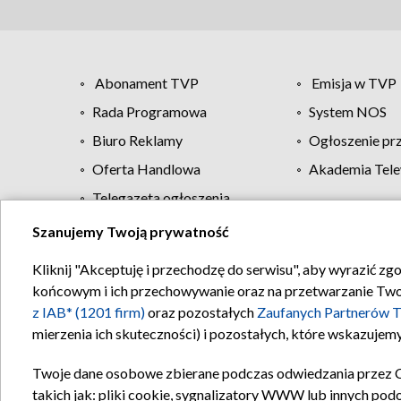
Abonament TVP
Emisja w TVP
Rada Programowa
System NOS
Biuro Reklamy
Ogłoszenie pr
Oferta Handlowa
Akademia Tele
Telegazeta ogłoszenia
Szanujemy Twoją prywatność
Regulamin TVP
Kliknij "Akceptuję i przechodzę do serwisu", aby wyrazić zg
końcowym i ich przechowywanie oraz na przetwarzanie Twoich
z IAB* (1201 firm)
oraz pozostałych
Zaufanych Partnerów T
mierzenia ich skuteczności) i pozostałych, które wskazujemy
Twoje dane osobowe zbierane podczas odwiedzania przez 
takich jak: pliki cookie, sygnalizatory WWW lub innych pod