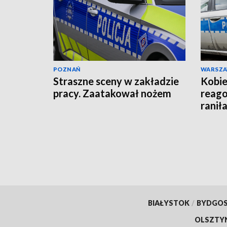
POZNAŃ
WARSZ
Straszne sceny w zakładzie
Kobie
pracy. Zaatakował nożem
reago
raniła
BIAŁYSTOK
/
BYDGO
OLSZTY