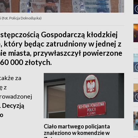
(fot. Policja Dolnośląska)
zestępczością Gospodarczą kłodzkiej
 który będąc zatrudniony w jednej z
ie miasta, przywłaszczył powierzone
60 000 złotych.
także za
ę z
prowadzonej
.
Decyzją
do
Ciało martwego policjanta
znaleziono w komendzie w