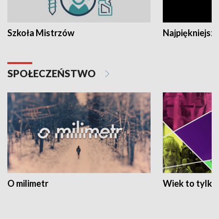
Szkoła Mistrzów
Najpiękniejsze
SPOŁECZEŃSTWO
O milimetr
Wiek to tylko 