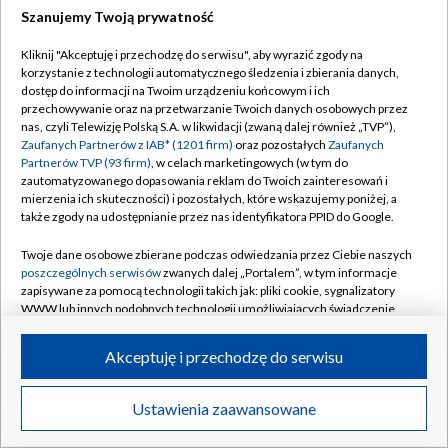
Szanujemy Twoją prywatność
Dołącz do nas:
Kliknij "Akceptuję i przechodzę do serwisu", aby wyrazić zgody na
korzystanie z technologii automatycznego śledzenia i zbierania danych,
TVP
dostęp do informacji na Twoim urządzeniu końcowym i ich
Abonament TVP
przechowywanie oraz na przetwarzanie Twoich danych osobowych przez
Regulamin TVP
nas, czyli Telewizję Polską S.A. w likwidacji (zwaną dalej również „TVP”),
Emisja w TVP
Zaufanych Partnerów z IAB* (1201 firm)
oraz pozostałych
Zaufanych
Polityka prywatności
Partnerów TVP (93 firm)
, w celach marketingowych (w tym do
Centrum informacji TVP
Moje zgody
zautomatyzowanego dopasowania reklam do Twoich zainteresowań i
mierzenia ich skuteczności) i pozostałych, które wskazujemy poniżej, a
Naziemna Telewizja Cyfrowa
Pomoc
także zgody na udostępnianie przez nas identyfikatora PPID do Google.
Sklep TVP
Biuro reklamy
Twoje dane osobowe zbierane podczas odwiedzania przez Ciebie naszych
Rada Programowa
poszczególnych serwisów
zwanych dalej „Portalem”, w tym informacje
Kontakt
zapisywane za pomocą technologii takich jak: pliki cookie, sygnalizatory
System NOS
WWW lub innych podobnych technologii umożliwiających świadczenie
dopasowanych i bezpiecznych usług, personalizację treści oraz reklam,
Informacje o nadawcy
Kanały
udostępnianie funkcji mediów społecznościowych oraz analizowanie
Akceptuję i przechodzę do serwisu
ruchu w Internecie.
Program dla prasy
©2026 Telewizja Polska S.A. w likwidacji
Biuro Reklamy
Twoje dane osobowe zbierane podczas odwiedzania przez Ciebie
Ustawienia zaawansowane
poszczególnych serwisów
na Portalu, takie jak adresy IP, identyfikatory
Ogłoszenie przetargowe
Twoich urządzeń końcowych i identyfikatory plików cookie, informacje o