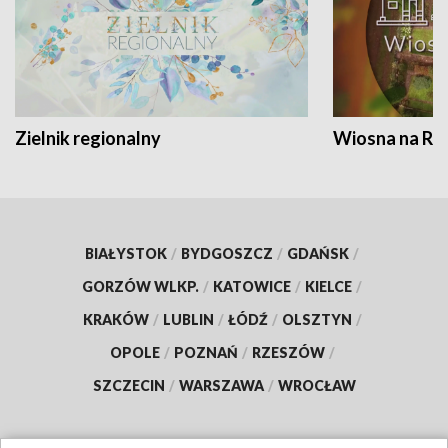
Zielnik regionalny
Wiosna na RO
BIAŁYSTOK
/
BYDGOSZCZ
/
GDAŃSK
/
GORZÓW WLKP.
/
KATOWICE
/
KIELCE
/
KRAKÓW
/
LUBLIN
/
ŁÓDŹ
/
OLSZTYN
/
OPOLE
/
POZNAŃ
/
RZESZÓW
/
SZCZECIN
/
WARSZAWA
/
WROCŁAW