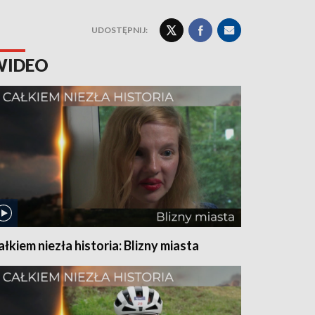
UDOSTĘPNIJ:
WIDEO
ałkiem niezła historia: Blizny miasta