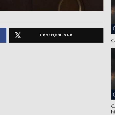
UDOSTĘPNIJ NA X
C
C
h