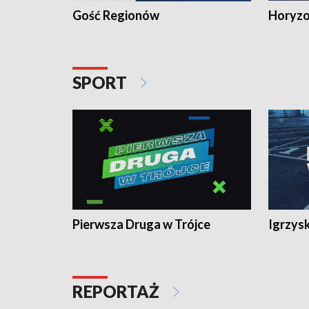
Gość Regionów
Horyzo
SPORT
Pierwsza Druga w Trójce
Igrzys
REPORTAŻ