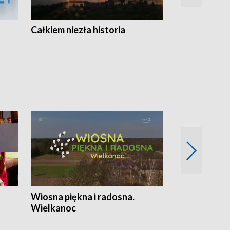
Całkiem niezła historia
Sanatoria
Wiosna piękna i radosna.
Gwiazdy od 
Wielkanoc
gwiazdki