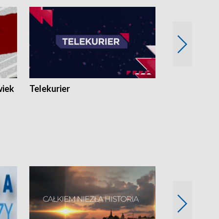
wiek
Telekurier
Kryminalna 