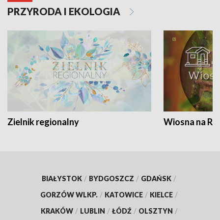
PRZYRODA I EKOLOGIA
Zielnik regionalny
Wiosna na RO
BIAŁYSTOK
/
BYDGOSZCZ
/
GDAŃSK
/
GORZÓW WLKP.
/
KATOWICE
/
KIELCE
/
KRAKÓW
/
LUBLIN
/
ŁÓDŹ
/
OLSZTYN
/