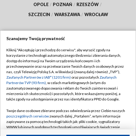
OPOLE
/
POZNAŃ
/
RZESZÓW
/
SZCZECIN
/
WARSZAWA
/
WROCŁAW
Szanujemy Twoją prywatność
Dołącz do nas:
Kliknij "Akceptuję i przechodzę do serwisu", aby wyrazić zgody na
korzystanie z technologii automatycznego śledzenia i zbierania danych,
TVP
dostęp do informacji na Twoim urządzeniu końcowym i ich
Abonament TVP
przechowywanie oraz na przetwarzanie Twoich danych osobowych przez
Regulamin TVP
nas, czyli Telewizję Polską S.A. w likwidacji (zwaną dalej również „TVP”),
Emisja w TVP
Zaufanych Partnerów z IAB* (1201 firm)
oraz pozostałych
Zaufanych
Polityka prywatności
Partnerów TVP (93 firm)
, w celach marketingowych (w tym do
Centrum informacji TVP
Moje zgody
zautomatyzowanego dopasowania reklam do Twoich zainteresowań i
mierzenia ich skuteczności) i pozostałych, które wskazujemy poniżej, a
Naziemna Telewizja Cyfrowa
Pomoc
także zgody na udostępnianie przez nas identyfikatora PPID do Google.
Sklep TVP
Biuro reklamy
Twoje dane osobowe zbierane podczas odwiedzania przez Ciebie naszych
Rada Programowa
poszczególnych serwisów
zwanych dalej „Portalem”, w tym informacje
Kontakt
zapisywane za pomocą technologii takich jak: pliki cookie, sygnalizatory
System NOS
WWW lub innych podobnych technologii umożliwiających świadczenie
dopasowanych i bezpiecznych usług, personalizację treści oraz reklam,
Informacje o nadawcy
Kanały