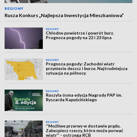
REGIONY
Rusza Konkurs „Najlepsza Inwestycja Mieszkaniowa”
REGIONY
Chłodne powietrze i powrót burz.
Prognoza pogody na 22 i 23 lipca
REGIONY
Prognoza pogody: Zachodni wiatr
przyniesie deszcz i burze. Najtrudniejsza
sytuacja na północy
REGIONY
Ruszyła ósma edycja Nagrody PAP im.
Ryszarda Kapuścińskiego
REGIONY
''Możliwe przerwy w dostawie prądu.
Zabezpiecz rzeczy, które może porwać
wiatr'' - ostrzega RCB