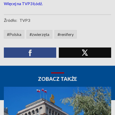
Więcej na TVP3 Łódź.
Źródło:
TVP3
#Polska
#zwierzęta
#renifery
ZOBACZ TAKŻE