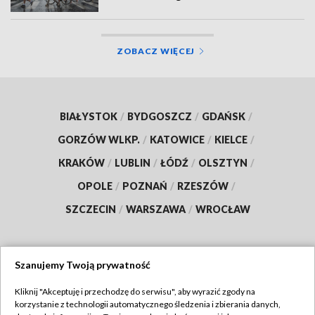
ZOBACZ WIĘCEJ
BIAŁYSTOK
/
BYDGOSZCZ
/
GDAŃSK
/
GORZÓW WLKP.
/
KATOWICE
/
KIELCE
/
KRAKÓW
/
LUBLIN
/
ŁÓDŹ
/
OLSZTYN
/
OPOLE
/
POZNAŃ
/
RZESZÓW
/
SZCZECIN
/
WARSZAWA
/
WROCŁAW
Szanujemy Twoją prywatność
Dołącz do nas:
Kliknij "Akceptuję i przechodzę do serwisu", aby wyrazić zgody na
korzystanie z technologii automatycznego śledzenia i zbierania danych,
TVP