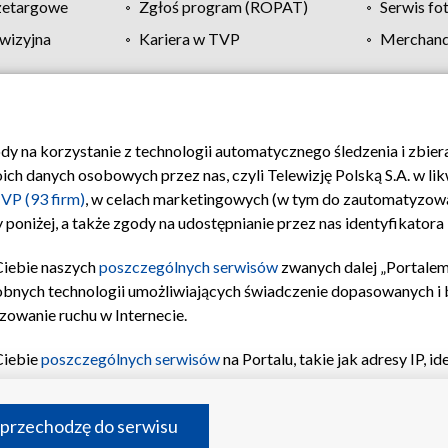
zetargowe
Zgłoś program (ROPAT)
Serwis fo
wizyjna
Kariera w TVP
Merchandi
Polityka prywatności
Moje zgody
Pomoc
Biuro re
ody na korzystanie z technologii automatycznego śledzenia i zbie
 danych osobowych przez nas, czyli Telewizję Polską S.A. w likw
VP (93 firm)
, w celach marketingowych (w tym do zautomatyzow
 poniżej, a także zgody na udostępnianie przez nas identyfikator
Ciebie naszych
poszczególnych serwisów
zwanych dalej „Portalem
obnych technologii umożliwiających świadczenie dopasowanych i be
zowanie ruchu w Internecie.
Ciebie
poszczególnych serwisów
na Portalu, takie jak adresy IP, 
sach Portalu czy historia odwiedzin będą przetwarzane przez TV
ji: przechowywania informacji na urządzeniu lub dostęp do nich,
©2026 Telewizja Polska S.A. w likwidacji
 przechodzę do serwisu
enia profilu spersonalizowanych treści, wyboru spersonalizowany