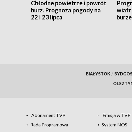
Chłodne powietrze i powrót
Progn
burz. Prognoza pogody na
wiatr
22 i 23 lipca
burze
sytua
BIAŁYSTOK
/
BYDGO
OLSZTY
Abonament TVP
Emisja w TVP
Rada Programowa
System NOS