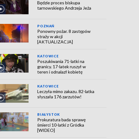
Będzie proces biskupa
tarnowskiego Andrzeja Jeża
POZNAŃ
Ponowny pożar. 8 zastępów
straży w akcji
[AKTUALIZACJA]
KATOWICE
Poszukiwania 71-latki na
granicy. 17-latek ruszył w
teren i odnalazł kobietę
KATOWICE
Leczyła mimo zakazu. 82-latka
słyszała 176 zarzutów!
BIAŁYSTOK
Prokuratura bada sprawę
śmierci 10-latki z Gródka
[WIDEO]