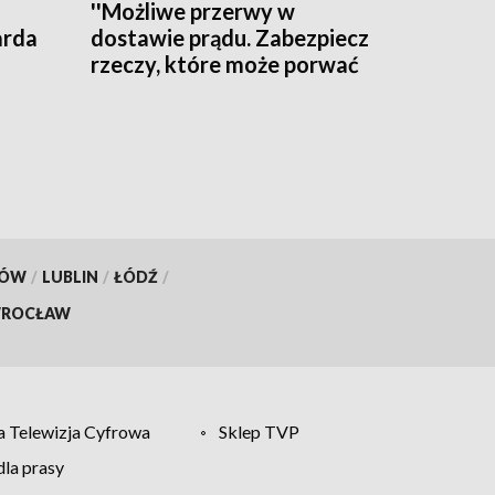
''Możliwe przerwy w
arda
dostawie prądu. Zabezpiecz
rzeczy, które może porwać
wiatr'' - ostrzega RCB
KÓW
/
LUBLIN
/
ŁÓDŹ
/
ROCŁAW
 Telewizja Cyfrowa
Sklep TVP
la prasy