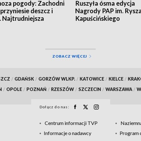
oza pogody: Zachodni
Ruszyła ósma edycja
 przyniesie deszcz i
Nagrody PAP im. Rysz
. Najtrudniejsza
Kapuścińskiego
cja na północy
ZOBACZ WIĘCEJ
SZCZ
/
GDAŃSK
/
GORZÓW WLKP.
/
KATOWICE
/
KIELCE
/
KRA
N
/
OPOLE
/
POZNAŃ
/
RZESZÓW
/
SZCZECIN
/
WARSZAWA
/
W
Dołącz do nas:
Centrum informacji TVP
Naziemna
Informacje o nadawcy
Program d