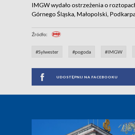
IMGW wydało ostrzeżenia o roztopach
Górnego Śląska, Małopolski, Podkarpaci
Źródło:
#Sylwester
#pogoda
#IMGW
UDOSTĘPNIJ NA FACEBOOKU