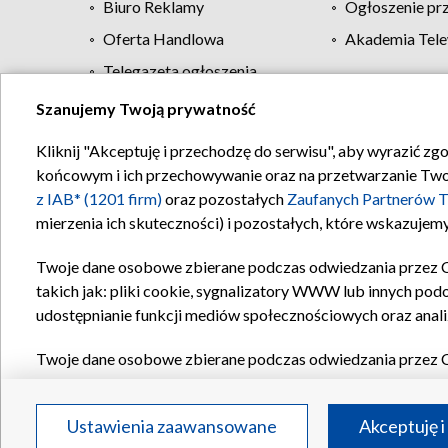
Biuro Reklamy
Ogłoszenie pr
Oferta Handlowa
Akademia Tele
Telegazeta ogłoszenia
Szanujemy Twoją prywatność
Regulamin TVP
Kliknij "Akceptuję i przechodzę do serwisu", aby wyrazić zg
końcowym i ich przechowywanie oraz na przetwarzanie Twoich
z IAB* (1201 firm)
oraz pozostałych
Zaufanych Partnerów T
mierzenia ich skuteczności) i pozostałych, które wskazujemy
Twoje dane osobowe zbierane podczas odwiedzania przez 
takich jak: pliki cookie, sygnalizatory WWW lub innych pod
udostępnianie funkcji mediów społecznościowych oraz anali
Twoje dane osobowe zbierane podczas odwiedzania przez 
plików cookie, informacje o Twoich wyszukiwaniach w serwi
Partnerów TVP
dla realizacji następujących celów i funkc
Ustawienia zaawansowane
Akceptuję i
reklam, tworzenia profilu spersonalizowanych reklam, tworz