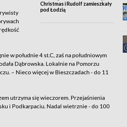
Christmas i Rudolf zamieszkały
pod Łodzią
rywisty
porywach
prędkość
nie w południe 4 st.C, zaś na południowym
 podała Dąbrowska. Lokalnie na Pomorzu
zu. – Nieco więcej w Bieszczadach - do 11
m utrzyma się wieczorem. Przejaśnienia
ku i Podkarpaciu. Nadal wietrznie - do 100