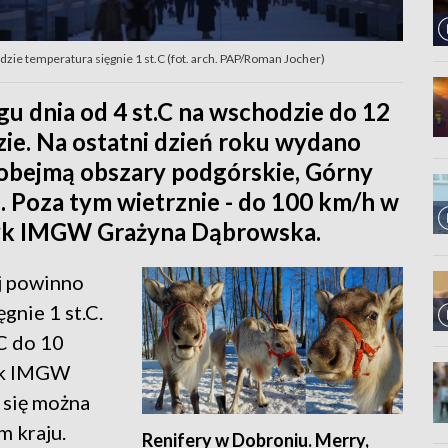
zie temperatura sięgnie 1 st.C (fot. arch. PAP/Roman Jocher)
u dnia od 4 st.C na wschodzie do 12
ie. Na ostatni dzień roku wydano
 obejmą obszary podgórskie, Górny
. Poza tym wietrznie - do 100 km/h w
tyk IMGW Grażyna Dąbrowska.
j powinno
gnie 1 st.C.
C do 10
tyk IMGW
 się można
m kraju.
Renifery w Dobroniu. Merry,