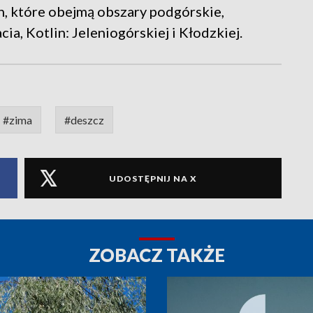
, które obejmą obszary podgórskie,
a, Kotlin: Jeleniogórskiej i Kłodzkiej.
#zima
#deszcz
UDOSTĘPNIJ NA X
ZOBACZ TAKŻE