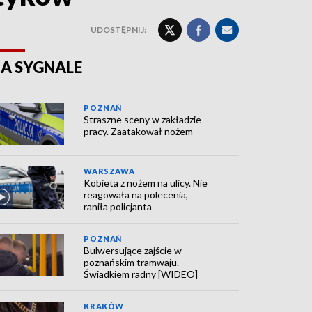
UDOSTĘPNIJ:
A SYGNALE
POZNAŃ
Straszne sceny w zakładzie
pracy. Zaatakował nożem
WARSZAWA
Kobieta z nożem na ulicy. Nie
reagowała na polecenia,
raniła policjanta
POZNAŃ
Bulwersujące zajście w
poznańskim tramwaju.
Świadkiem radny [WIDEO]
KRAKÓW