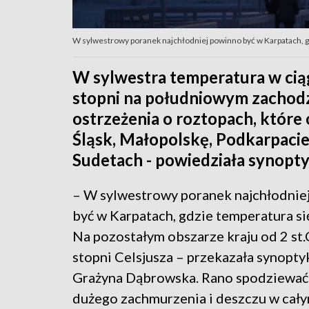
W sylwestrowy poranek najchłodniej powinno być w Karpatach, gd
W sylwestra temperatura w ciąg
stopni na południowym zachodz
ostrzeżenia o roztopach, które
Śląsk, Małopolskę, Podkarpacie
Sudetach - powiedziała synop
– W sylwestrowy poranek najchłodnie
być w Karpatach, gdzie temperatura się
Na pozostałym obszarze kraju od 2 st.
stopni Celsjusza – przekazała synop
Grażyna Dąbrowska. Rano spodziewać
dużego zachmurzenia i deszczu w cały