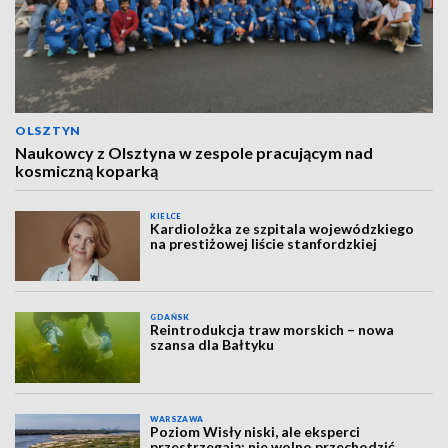
OLSZTYN
Naukowcy z Olsztyna w zespole pracującym nad
kosmiczną koparką
KIELCE
Kardiolożka ze szpitala wojewódzkiego
na prestiżowej liście stanfordzkiej
GDAŃSK
Reintrodukcja traw morskich – nowa
szansa dla Bałtyku
WARSZAWA
Poziom Wisły niski, ale eksperci
przestrzegają: nie wolno przechodzić,