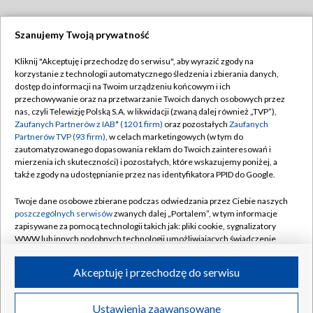
Szanujemy Twoją prywatność
Dołącz do nas:
Kliknij "Akceptuję i przechodzę do serwisu", aby wyrazić zgody na
korzystanie z technologii automatycznego śledzenia i zbierania danych,
TVP
dostęp do informacji na Twoim urządzeniu końcowym i ich
Abonament TVP
przechowywanie oraz na przetwarzanie Twoich danych osobowych przez
Regulamin TVP
nas, czyli Telewizję Polską S.A. w likwidacji (zwaną dalej również „TVP”),
Emisja w TVP
Polityka prywatności
Zaufanych Partnerów z IAB* (1201 firm)
oraz pozostałych
Zaufanych
Partnerów TVP (93 firm)
, w celach marketingowych (w tym do
Centrum informacji TVP
Moje zgody
zautomatyzowanego dopasowania reklam do Twoich zainteresowań i
mierzenia ich skuteczności) i pozostałych, które wskazujemy poniżej, a
Naziemna Telewizja Cyfrowa
Pomoc
także zgody na udostępnianie przez nas identyfikatora PPID do Google.
Sklep TVP
Biuro reklamy
Twoje dane osobowe zbierane podczas odwiedzania przez Ciebie naszych
Rada Programowa
Kontakt
poszczególnych serwisów
zwanych dalej „Portalem”, w tym informacje
zapisywane za pomocą technologii takich jak: pliki cookie, sygnalizatory
System NOS
WWW lub innych podobnych technologii umożliwiających świadczenie
dopasowanych i bezpiecznych usług, personalizację treści oraz reklam,
Informacje o nadawcy
Kanały
udostępnianie funkcji mediów społecznościowych oraz analizowanie
Akceptuję i przechodzę do serwisu
ruchu w Internecie.
Program dla prasy
©2026 Telewizja Polska S.A. w likwidacji
Biuro Reklamy
Twoje dane osobowe zbierane podczas odwiedzania przez Ciebie
Ustawienia zaawansowane