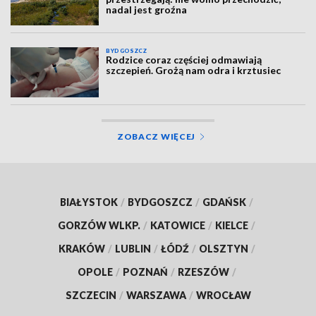
nadal jest groźna
BYDGOSZCZ
Rodzice coraz częściej odmawiają
szczepień. Grożą nam odra i krztusiec
ZOBACZ WIĘCEJ
BIAŁYSTOK
/
BYDGOSZCZ
/
GDAŃSK
/
GORZÓW WLKP.
/
KATOWICE
/
KIELCE
/
KRAKÓW
/
LUBLIN
/
ŁÓDŹ
/
OLSZTYN
/
OPOLE
/
POZNAŃ
/
RZESZÓW
/
SZCZECIN
/
WARSZAWA
/
WROCŁAW