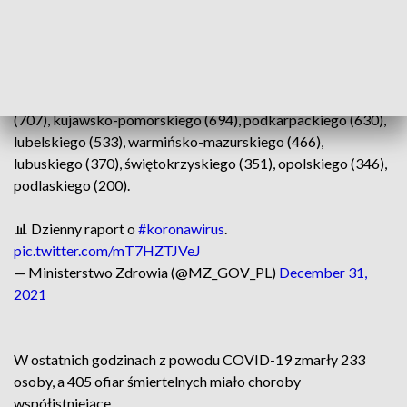
Piątkowe dane resortu zdrowia mówią o 13 601 nowych
przypadkach koronawirusa, pochodzących z województw:
mazowieckiego (1824), śląskiego (1643), małopolskiego
(1462), wielkopolskiego (1434), dolnośląskiego (1037),
pomorskiego (892), łódzkiego (874), zachodniopomorskiego
(707), kujawsko-pomorskiego (694), podkarpackiego (630),
lubelskiego (533), warmińsko-mazurskiego (466),
lubuskiego (370), świętokrzyskiego (351), opolskiego (346),
podlaskiego (200).
📊 Dzienny raport o
#koronawirus
.
pic.twitter.com/mT7HZTJVeJ
— Ministerstwo Zdrowia (@MZ_GOV_PL)
December 31,
2021
W ostatnich godzinach z powodu COVID-19 zmarły 233
osoby, a 405 ofiar śmiertelnych miało choroby
współistniejące.