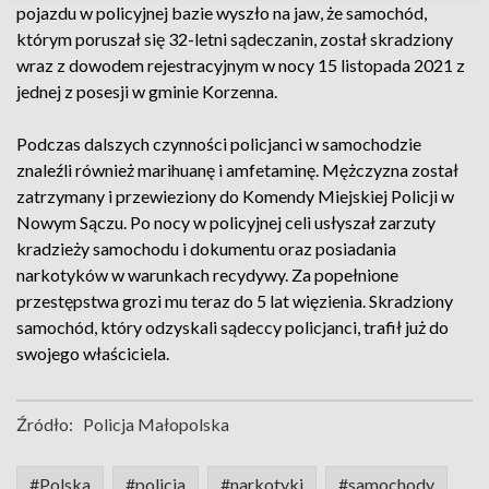
pojazdu w policyjnej bazie wyszło na jaw, że samochód,
którym poruszał się 32-letni sądeczanin, został skradziony
wraz z dowodem rejestracyjnym w nocy 15 listopada 2021 z
jednej z posesji w gminie Korzenna.
Podczas dalszych czynności policjanci w samochodzie
znaleźli również marihuanę i amfetaminę. Mężczyzna został
zatrzymany i przewieziony do Komendy Miejskiej Policji w
Nowym Sączu. Po nocy w policyjnej celi usłyszał zarzuty
kradzieży samochodu i dokumentu oraz posiadania
narkotyków w warunkach recydywy. Za popełnione
przestępstwa grozi mu teraz do 5 lat więzienia. Skradziony
samochód, który odzyskali sądeccy policjanci, trafił już do
swojego właściciela.
Źródło:
Policja Małopolska
#Polska
#policja
#narkotyki
#samochody