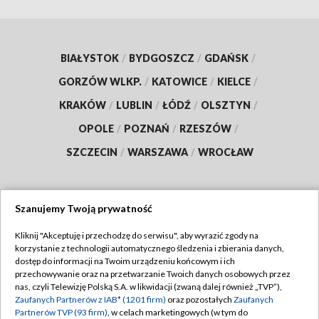
BIAŁYSTOK
/
BYDGOSZCZ
/
GDAŃSK
/
GORZÓW WLKP.
/
KATOWICE
/
KIELCE
/
KRAKÓW
/
LUBLIN
/
ŁÓDŹ
/
OLSZTYN
/
OPOLE
/
POZNAŃ
/
RZESZÓW
/
SZCZECIN
/
WARSZAWA
/
WROCŁAW
Szanujemy Twoją prywatność
Dołącz do nas:
Kliknij "Akceptuję i przechodzę do serwisu", aby wyrazić zgody na
korzystanie z technologii automatycznego śledzenia i zbierania danych,
TVP
dostęp do informacji na Twoim urządzeniu końcowym i ich
Abonament TVP
przechowywanie oraz na przetwarzanie Twoich danych osobowych przez
Regulamin TVP
nas, czyli Telewizję Polską S.A. w likwidacji (zwaną dalej również „TVP”),
Emisja w TVP
Polityka prywatności
Zaufanych Partnerów z IAB* (1201 firm)
oraz pozostałych
Zaufanych
Partnerów TVP (93 firm)
, w celach marketingowych (w tym do