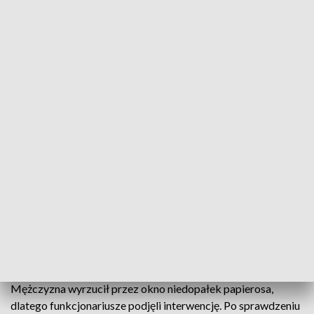
Zatrzymane audi (fot. KMP Nowy Sącz)
Funkcjonariusze z Nowego Sącza (Małopolska)
odzyskali skradziony samochód. Złodziej wpadł,
ponieważ zwrócił uwagę policjantów, wyrzucając
niedopałek papierosa przez okno. Później okazało
się, że w kradzionym samochodzie wiózł narkotyki.
Dzielnicowi w trakcie pełnienia służby na osiedlu Szujskiego
w Nowym Sączu zwrócili uwagę na kierującego audi.
Mężczyzna wyrzucił przez okno niedopałek papierosa,
dlatego funkcjonariusze podjęli interwencję. Po sprawdzeniu