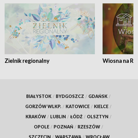
Zielnik regionalny
Wiosna na RO
BIAŁYSTOK
/
BYDGOSZCZ
/
GDAŃSK
/
GORZÓW WLKP.
/
KATOWICE
/
KIELCE
/
KRAKÓW
/
LUBLIN
/
ŁÓDŹ
/
OLSZTYN
/
OPOLE
/
POZNAŃ
/
RZESZÓW
/
SZCZECIN
/
WARSZAWA
/
WROCŁAW