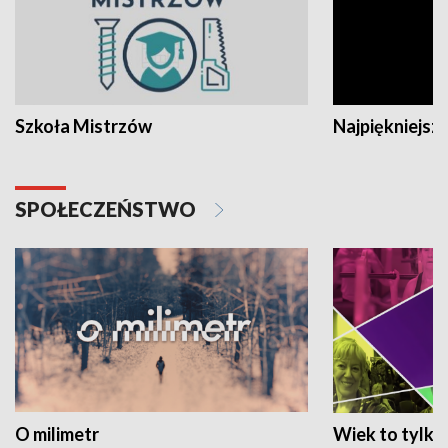
Szkoła Mistrzów
Najpiękniejsze
SPOŁECZEŃSTWO
O milimetr
Wiek to tylko 