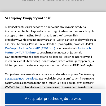
Szanujemy Twoją prywatność
Dołącz do nas:
Kliknij "Akceptuję i przechodzę do serwisu", aby wyrazić zgody na
korzystanie z technologii automatycznego śledzenia i zbierania danych,
TVP
dostęp do informacji na Twoim urządzeniu końcowym i ich
Abonament TVP
przechowywanie oraz na przetwarzanie Twoich danych osobowych przez
Regulamin TVP
nas, czyli Telewizję Polską S.A. w likwidacji (zwaną dalej również „TVP”),
Emisja w TVP
Zaufanych Partnerów z IAB* (1201 firm)
oraz pozostałych
Zaufanych
Polityka prywatności
Partnerów TVP (93 firm)
, w celach marketingowych (w tym do
Centrum informacji TVP
Moje zgody
zautomatyzowanego dopasowania reklam do Twoich zainteresowań i
mierzenia ich skuteczności) i pozostałych, które wskazujemy poniżej, a
Naziemna Telewizja Cyfrowa
Pomoc
także zgody na udostępnianie przez nas identyfikatora PPID do Google.
Sklep TVP
Biuro reklamy
Twoje dane osobowe zbierane podczas odwiedzania przez Ciebie naszych
Rada Programowa
poszczególnych serwisów
zwanych dalej „Portalem”, w tym informacje
Kontakt
zapisywane za pomocą technologii takich jak: pliki cookie, sygnalizatory
System NOS
WWW lub innych podobnych technologii umożliwiających świadczenie
dopasowanych i bezpiecznych usług, personalizację treści oraz reklam,
Informacje o nadawcy
Kanały
udostępnianie funkcji mediów społecznościowych oraz analizowanie
Akceptuję i przechodzę do serwisu
ruchu w Internecie.
Program dla prasy
©2026 Telewizja Polska S.A. w likwidacji