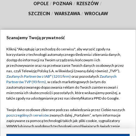
OPOLE
/
POZNAŃ
/
RZESZÓW
/
SZCZECIN
/
WARSZAWA
/
WROCŁAW
Szanujemy Twoją prywatność
Dołącz do nas:
Kliknij "Akceptuję i przechodzę do serwisu", aby wyrazić zgody na
korzystanie z technologii automatycznego śledzenia i zbierania danych,
TVP
dostęp do informacji na Twoim urządzeniu końcowym i ich
Abonament TVP
przechowywanie oraz na przetwarzanie Twoich danych osobowych przez
Regulamin TVP
nas, czyli Telewizję Polską S.A. w likwidacji (zwaną dalej również „TVP”),
Emisja w TVP
Polityka prywatności
Zaufanych Partnerów z IAB* (1201 firm)
oraz pozostałych
Zaufanych
Partnerów TVP (93 firm)
, w celach marketingowych (w tym do
Centrum informacji TVP
Moje zgody
zautomatyzowanego dopasowania reklam do Twoich zainteresowań i
mierzenia ich skuteczności) i pozostałych, które wskazujemy poniżej, a
Naziemna Telewizja Cyfrowa
Pomoc
także zgody na udostępnianie przez nas identyfikatora PPID do Google.
Sklep TVP
Biuro reklamy
Twoje dane osobowe zbierane podczas odwiedzania przez Ciebie naszych
Rada Programowa
Kontakt
poszczególnych serwisów
zwanych dalej „Portalem”, w tym informacje
zapisywane za pomocą technologii takich jak: pliki cookie, sygnalizatory
System NOS
WWW lub innych podobnych technologii umożliwiających świadczenie
dopasowanych i bezpiecznych usług, personalizację treści oraz reklam,
Informacje o nadawcy
Kanały