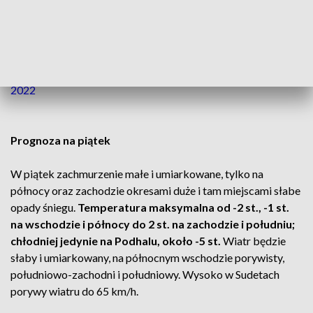
Uważajcie, szczególnie na drogach i chodnikach.
��
#IMGW
#ostrzegamy
#oblodzenie
#zima
#styczeń
#mróz
#uwaga
#meteo
#meteoIMGW
pic.twitter.com/rtVn0ofPzh
— IMGW-PIB METEO POLSKA (@IMGWmeteo)
January 6,
2022
Prognoza na piątek
W piątek zachmurzenie małe i umiarkowane, tylko na
północy oraz zachodzie okresami duże i tam miejscami słabe
opady śniegu.
Temperatura maksymalna od -2 st., -1 st.
na wschodzie i północy do 2 st. na zachodzie i południu;
chłodniej jedynie na Podhalu, około -5 st.
Wiatr będzie
słaby i umiarkowany, na północnym wschodzie porywisty,
południowo-zachodni i południowy. Wysoko w Sudetach
porywy wiatru do 65 km/h.