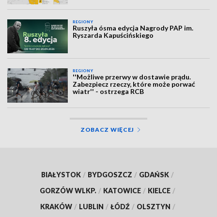
REGIONY
Ruszyła ósma edycja Nagrody PAP im.
Ryszarda Kapuścińskiego
REGIONY
''Możliwe przerwy w dostawie prądu.
Zabezpiecz rzeczy, które może porwać
wiatr'' - ostrzega RCB
ZOBACZ WIĘCEJ
BIAŁYSTOK
/
BYDGOSZCZ
/
GDAŃSK
/
GORZÓW WLKP.
/
KATOWICE
/
KIELCE
/
KRAKÓW
/
LUBLIN
/
ŁÓDŹ
/
OLSZTYN
/