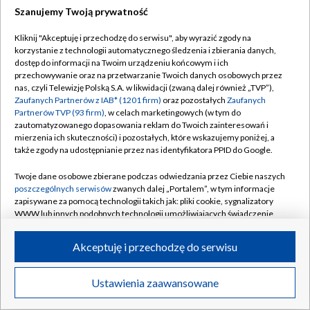
Szanujemy Twoją prywatność
Dołącz do nas:
Kliknij "Akceptuję i przechodzę do serwisu", aby wyrazić zgody na
korzystanie z technologii automatycznego śledzenia i zbierania danych,
TVP
dostęp do informacji na Twoim urządzeniu końcowym i ich
Abonament TVP
przechowywanie oraz na przetwarzanie Twoich danych osobowych przez
Regulamin TVP
nas, czyli Telewizję Polską S.A. w likwidacji (zwaną dalej również „TVP”),
Emisja w TVP
Zaufanych Partnerów z IAB* (1201 firm)
oraz pozostałych
Zaufanych
Polityka prywatności
Partnerów TVP (93 firm)
, w celach marketingowych (w tym do
Centrum informacji TVP
Moje zgody
zautomatyzowanego dopasowania reklam do Twoich zainteresowań i
mierzenia ich skuteczności) i pozostałych, które wskazujemy poniżej, a
Naziemna Telewizja Cyfrowa
Pomoc
także zgody na udostępnianie przez nas identyfikatora PPID do Google.
Sklep TVP
Biuro reklamy
Twoje dane osobowe zbierane podczas odwiedzania przez Ciebie naszych
Rada Programowa
poszczególnych serwisów
zwanych dalej „Portalem”, w tym informacje
Kontakt
zapisywane za pomocą technologii takich jak: pliki cookie, sygnalizatory
System NOS
WWW lub innych podobnych technologii umożliwiających świadczenie
dopasowanych i bezpiecznych usług, personalizację treści oraz reklam,
Informacje o nadawcy
Kanały
udostępnianie funkcji mediów społecznościowych oraz analizowanie
Akceptuję i przechodzę do serwisu
ruchu w Internecie.
Program dla prasy
©2026 Telewizja Polska S.A. w likwidacji
Biuro Reklamy
Twoje dane osobowe zbierane podczas odwiedzania przez Ciebie
Ustawienia zaawansowane
poszczególnych serwisów
na Portalu, takie jak adresy IP, identyfikatory
Ogłoszenie przetargowe
Twoich urządzeń końcowych i identyfikatory plików cookie, informacje o