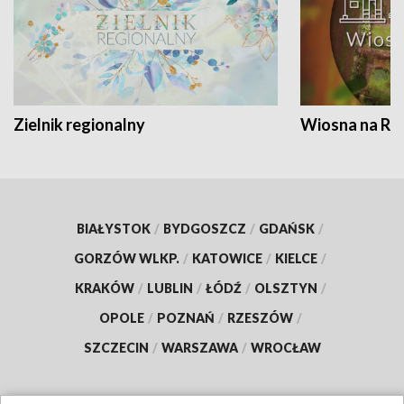
Zielnik regionalny
Wiosna na RO
BIAŁYSTOK
/
BYDGOSZCZ
/
GDAŃSK
/
GORZÓW WLKP.
/
KATOWICE
/
KIELCE
/
KRAKÓW
/
LUBLIN
/
ŁÓDŹ
/
OLSZTYN
/
OPOLE
/
POZNAŃ
/
RZESZÓW
/
SZCZECIN
/
WARSZAWA
/
WROCŁAW