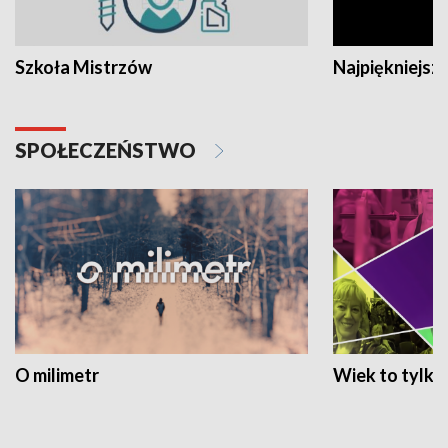
Szkoła Mistrzów
Najpiękniejsze
SPOŁECZEŃSTWO
O milimetr
Wiek to tylko 