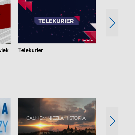
wiek
Telekurier
Kryminalna 