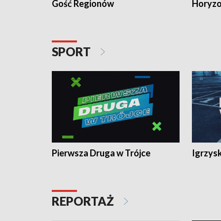
Gość Regionów
Horyzo
SPORT
Pierwsza Druga w Trójce
Igrzys
REPORTAŻ