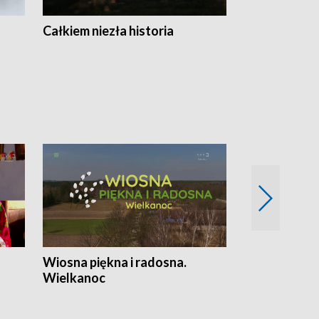
Całkiem niezła historia
Sanatoria
Wiosna piękna i radosna.
Gwiazdy od 
Wielkanoc
gwiazdki