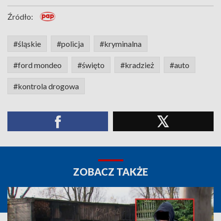
Źródło:
#śląskie
#policja
#kryminalna
#ford mondeo
#święto
#kradzież
#auto
#kontrola drogowa
ZOBACZ TAKŻE