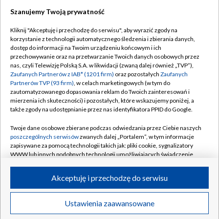
Szanujemy Twoją prywatność
Dołącz do nas:
Kliknij "Akceptuję i przechodzę do serwisu", aby wyrazić zgody na
korzystanie z technologii automatycznego śledzenia i zbierania danych,
TVP
dostęp do informacji na Twoim urządzeniu końcowym i ich
Abonament TVP
przechowywanie oraz na przetwarzanie Twoich danych osobowych przez
Regulamin TVP
nas, czyli Telewizję Polską S.A. w likwidacji (zwaną dalej również „TVP”),
Emisja w TVP
Polityka prywatności
Zaufanych Partnerów z IAB* (1201 firm)
oraz pozostałych
Zaufanych
Partnerów TVP (93 firm)
, w celach marketingowych (w tym do
Centrum informacji TVP
Moje zgody
zautomatyzowanego dopasowania reklam do Twoich zainteresowań i
mierzenia ich skuteczności) i pozostałych, które wskazujemy poniżej, a
Naziemna Telewizja Cyfrowa
Pomoc
także zgody na udostępnianie przez nas identyfikatora PPID do Google.
Sklep TVP
Biuro reklamy
Twoje dane osobowe zbierane podczas odwiedzania przez Ciebie naszych
Rada Programowa
Kontakt
poszczególnych serwisów
zwanych dalej „Portalem”, w tym informacje
zapisywane za pomocą technologii takich jak: pliki cookie, sygnalizatory
System NOS
WWW lub innych podobnych technologii umożliwiających świadczenie
dopasowanych i bezpiecznych usług, personalizację treści oraz reklam,
Informacje o nadawcy
Kanały
udostępnianie funkcji mediów społecznościowych oraz analizowanie
Akceptuję i przechodzę do serwisu
ruchu w Internecie.
Program dla prasy
©2026 Telewizja Polska S.A. w likwidacji
Biuro Reklamy
Twoje dane osobowe zbierane podczas odwiedzania przez Ciebie
Ustawienia zaawansowane
poszczególnych serwisów
na Portalu, takie jak adresy IP, identyfikatory
Ogłoszenie przetargowe
Twoich urządzeń końcowych i identyfikatory plików cookie, informacje o