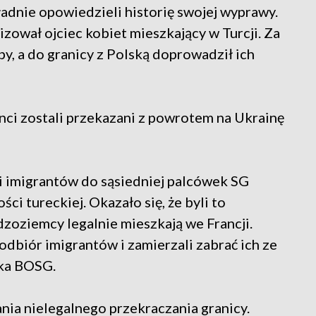
ładnie opowiedzieli historię swojej wyprawy.
nizował ojciec kobiet mieszkający w Turcji. Za
oby, a do granicy z Polską doprowadził ich
ci zostali przekazani z powrotem na Ukrainę
ki imigrantów do sąsiedniej palcówek SG
i tureckiej. Okazało się, że byli to
zoziemcy legalnie mieszkają we Francji.
 odbiór imigrantów i zamierzali zabrać ich ze
zka BOSG.
nia nielegalnego przekraczania granicy.