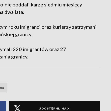
wolnie poddali karze siedmiu miesięcy
a dwa lata.
w tym roku imigranci oraz kurierzy zatrzymani
ńskiej granicy.
zymali 220 imigrantów oraz 27
ania granicy.
zna
UDOSTĘPNIJ NA X