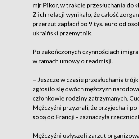
mjr Pikor, w trakcie przesłuchania dok
Z ich relacji wynikało, że całość zorga
przerzut zapłacił po 9 tys. euro od os
ukraiński przemytnik.
Po zakończonych czynnościach imigran
w ramach umowy o readmisji.
– Jeszcze w czasie przesłuchania trój
zgłosiło się dwóch mężczyzn narodowośc
członkowie rodziny zatrzymanych. Cud
Mężczyźni przyznali, że przyjechali po
sobą do Francji - zaznaczyła rzecznic
Mężczyźni usłyszeli zarzut organizowa