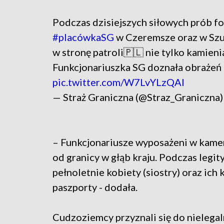
Podczas dzisiejszych siłowych prób f
#placówkaSG
w Czeremsze oraz w Szud
w stronę patroli🇵🇱 nie tylko kamien
Funkcjonariuszka SG doznała obrażeń 
pic.twitter.com/W7LvYLzQAI
— Straż Graniczna (@Straz_Graniczna
– Funkcjonariusze wyposażeni w kamer
od granicy w głąb kraju. Podczas legit
pełnoletnie kobiety (siostry) oraz ich
paszporty - dodała.
Cudzoziemcy przyznali się do nielegal