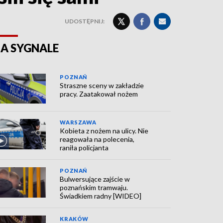
UDOSTĘPNIJ:
A SYGNALE
POZNAŃ
Straszne sceny w zakładzie
pracy. Zaatakował nożem
WARSZAWA
Kobieta z nożem na ulicy. Nie
reagowała na polecenia,
raniła policjanta
POZNAŃ
Bulwersujące zajście w
poznańskim tramwaju.
Świadkiem radny [WIDEO]
KRAKÓW