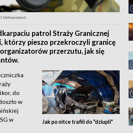
P/D. Delmanowicz)
karpaciu patrol Straży Granicznej
i, którzy pieszo przekroczyli granicę
organizatorów przerzutu, jak się
antów.
eczniczka
raży
ikor, do
doszło w
ińskiej
 SG w
Jak po nitce trafili do "dziupli"