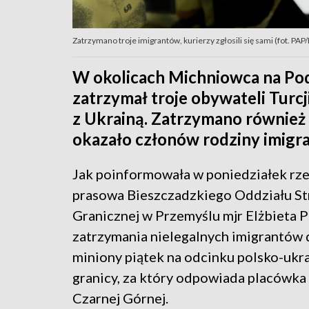
Zatrzymano troje imigrantów, kurierzy zgłosili się sami (fot. PA
W okolicach Michniowca na Pod
zatrzymał troje obywateli Turcj
z Ukrainą. Zatrzymano również 
okazało członów rodziny imigr
Jak poinformowała w poniedziałek rz
prasowa Bieszczadzkiego Oddziału St
Granicznej w Przemyślu mjr Elżbieta P
zatrzymania nielegalnych imigrantów 
miniony piątek na odcinku polsko-ukra
granicy, za który odpowiada placówka
Czarnej Górnej.