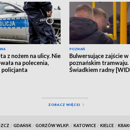
AWA
POZNAŃ
ta z nożem na ulicy. Nie
Bulwersujące zajście w
wała na polecenia,
poznańskim tramwaju.
 policjanta
Świadkiem radny [WI
ZOBACZ WIĘCEJ
SZCZ
/
GDAŃSK
/
GORZÓW WLKP.
/
KATOWICE
/
KIELCE
/
KRA