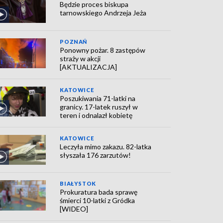
Będzie proces biskupa
tarnowskiego Andrzeja Jeża
POZNAŃ
Ponowny pożar. 8 zastępów
straży w akcji
[AKTUALIZACJA]
KATOWICE
Poszukiwania 71-latki na
granicy. 17-latek ruszył w
teren i odnalazł kobietę
KATOWICE
Leczyła mimo zakazu. 82-latka
słyszała 176 zarzutów!
BIAŁYSTOK
Prokuratura bada sprawę
śmierci 10-latki z Gródka
[WIDEO]