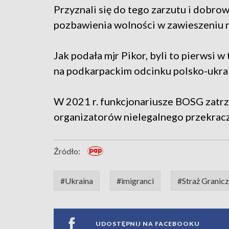
Przyznali się do tego zarzutu i dobro
pozbawienia wolności w zawieszeniu n
Jak podała mjr Pikor, byli to pierwsi 
na podkarpackim odcinku polsko-ukrai
W 2021 r. funkcjonariusze BOSG zatr
organizatorów nielegalnego przekracz
Źródło:
#Ukraina
#imigranci
#Straż Granic
UDOSTĘPNIJ NA FACEBOOKU