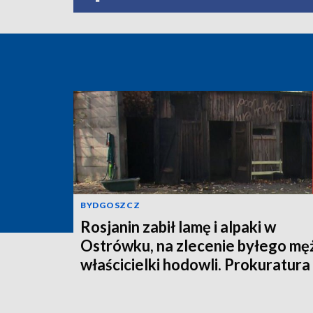
BYDGOSZCZ
Rosjanin zabił lamę i alpaki w
Ostrówku, na zlecenie byłego mę
właścicielki hodowli. Prokuratura
wysłała akt oskarżenia!