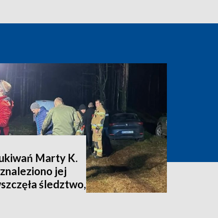
zukiwań Marty K.
znaleziono jej
wszczęła śledztwo,
nia [zdjęcia,