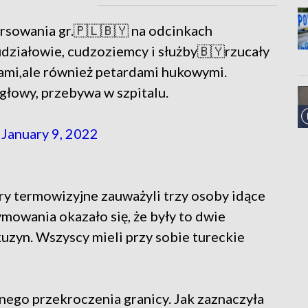
orsowania gr.🇵🇱🇧🇾 na odcinkach
ziałowie, cudzoziemcy i służby🇧🇾rzucały
iami,ale również petardami hukowymi.
głowy, przebywa w szpitalu.
)
January 9, 2022
y termowizyjne zauważyli trzy osoby idące
ymowania okazało się, że były to dwie
 kuzyn. Wszyscy mieli przy sobie tureckie
nego przekroczenia granicy. Jak zaznaczyła