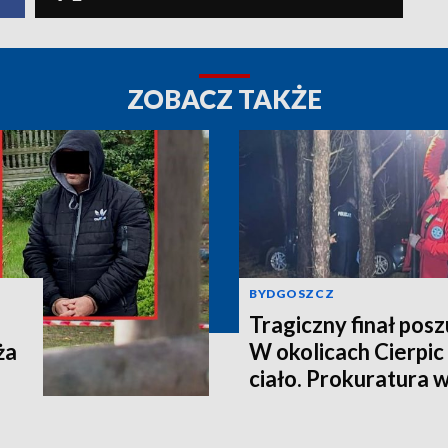
ZOBACZ TAKŻE
BYDGOSZCZ
Tragiczny finał pos
ża
W okolicach Cierpic 
ciało. Prokuratura 
kobieta miała obraże
wideo]