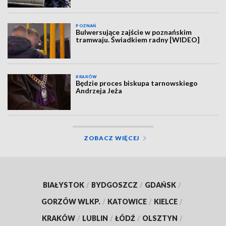
POZNAŃ
Bulwersujące zajście w poznańskim
tramwaju. Świadkiem radny [WIDEO]
KRAKÓW
Będzie proces biskupa tarnowskiego
Andrzeja Jeża
ZOBACZ WIĘCEJ
BIAŁYSTOK
/
BYDGOSZCZ
/
GDAŃSK
/
GORZÓW WLKP.
/
KATOWICE
/
KIELCE
/
KRAKÓW
/
LUBLIN
/
ŁÓDŹ
/
OLSZTYN
/