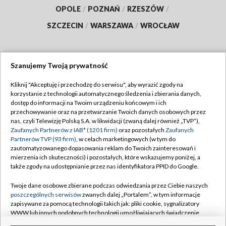
OPOLE
/
POZNAŃ
/
RZESZÓW
/
SZCZECIN
/
WARSZAWA
/
WROCŁAW
Szanujemy Twoją prywatność
Dołącz do nas:
Kliknij "Akceptuję i przechodzę do serwisu", aby wyrazić zgody na
korzystanie z technologii automatycznego śledzenia i zbierania danych,
TVP
dostęp do informacji na Twoim urządzeniu końcowym i ich
Abonament TVP
przechowywanie oraz na przetwarzanie Twoich danych osobowych przez
Regulamin TVP
nas, czyli Telewizję Polską S.A. w likwidacji (zwaną dalej również „TVP”),
Emisja w TVP
Polityka prywatności
Zaufanych Partnerów z IAB* (1201 firm)
oraz pozostałych
Zaufanych
Partnerów TVP (93 firm)
, w celach marketingowych (w tym do
Centrum informacji TVP
Moje zgody
zautomatyzowanego dopasowania reklam do Twoich zainteresowań i
mierzenia ich skuteczności) i pozostałych, które wskazujemy poniżej, a
Naziemna Telewizja Cyfrowa
Pomoc
także zgody na udostępnianie przez nas identyfikatora PPID do Google.
Sklep TVP
Biuro reklamy
Twoje dane osobowe zbierane podczas odwiedzania przez Ciebie naszych
Rada Programowa
Kontakt
poszczególnych serwisów
zwanych dalej „Portalem”, w tym informacje
zapisywane za pomocą technologii takich jak: pliki cookie, sygnalizatory
System NOS
WWW lub innych podobnych technologii umożliwiających świadczenie
dopasowanych i bezpiecznych usług, personalizację treści oraz reklam,
Informacje o nadawcy