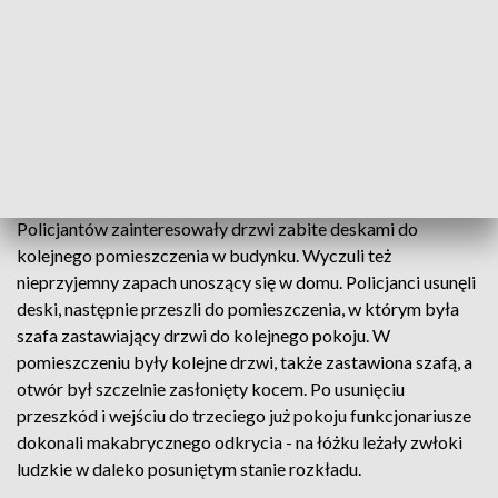
najmniej od roku.
Mimo mrozu w domu było otwarte okno od strony ulicy. Po
kilkudziesięciu minutach drzwi otworzyła kobieta. W domu
był też zaginiony mężczyzna, który oświadczył, że przebywa
tam dobrowolnie. Zapytana, gdzie przebywa jej matka.
Kobieta powiedziała, że 86-latka wyprowadziła się z domu.
Policjantów zainteresowały drzwi zabite deskami do
kolejnego pomieszczenia w budynku. Wyczuli też
nieprzyjemny zapach unoszący się w domu. Policjanci usunęli
deski, następnie przeszli do pomieszczenia, w którym była
szafa zastawiający drzwi do kolejnego pokoju. W
pomieszczeniu były kolejne drzwi, także zastawiona szafą, a
otwór był szczelnie zasłonięty kocem. Po usunięciu
przeszkód i wejściu do trzeciego już pokoju funkcjonariusze
dokonali makabrycznego odkrycia - na łóżku leżały zwłoki
ludzkie w daleko posuniętym stanie rozkładu.