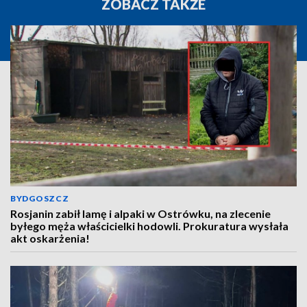
ZOBACZ TAKŻE
BYDGOSZCZ
Rosjanin zabił lamę i alpaki w Ostrówku, na zlecenie
byłego męża właścicielki hodowli. Prokuratura wysłała
akt oskarżenia!