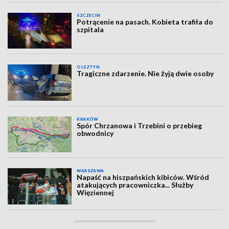
SZCZECIN
Potrącenie na pasach. Kobieta trafiła do
szpitala
OLSZTYN
Tragiczne zdarzenie. Nie żyją dwie osoby
KRAKÓW
Spór Chrzanowa i Trzebini o przebieg
obwodnicy
WARSZAWA
Napaść na hiszpańskich kibiców. Wśród
atakujących pracowniczka... Służby
Więziennej