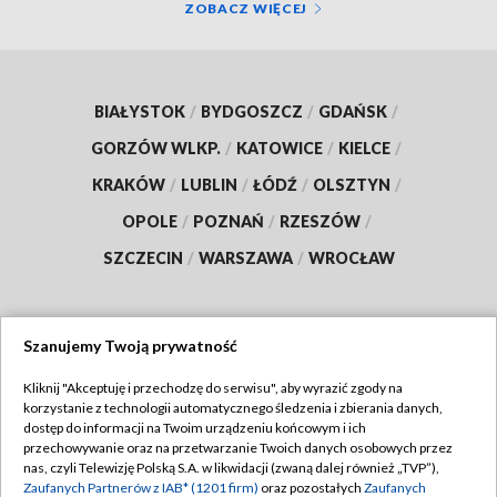
ZOBACZ WIĘCEJ
BIAŁYSTOK
/
BYDGOSZCZ
/
GDAŃSK
/
GORZÓW WLKP.
/
KATOWICE
/
KIELCE
/
KRAKÓW
/
LUBLIN
/
ŁÓDŹ
/
OLSZTYN
/
OPOLE
/
POZNAŃ
/
RZESZÓW
/
SZCZECIN
/
WARSZAWA
/
WROCŁAW
Szanujemy Twoją prywatność
Dołącz do nas:
Kliknij "Akceptuję i przechodzę do serwisu", aby wyrazić zgody na
korzystanie z technologii automatycznego śledzenia i zbierania danych,
TVP
dostęp do informacji na Twoim urządzeniu końcowym i ich
Abonament TVP
przechowywanie oraz na przetwarzanie Twoich danych osobowych przez
Regulamin TVP
nas, czyli Telewizję Polską S.A. w likwidacji (zwaną dalej również „TVP”),
Emisja w TVP
Polityka prywatności
Zaufanych Partnerów z IAB* (1201 firm)
oraz pozostałych
Zaufanych