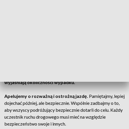
(fot. Policja Śląska)
Na miejscu pracowały wszystkie służby, lądowały 2
śmigłowce LPR, które przetransportowały 2 osoby do
szpitala.
Ruch na ulicy Pszczyńskiej został wstrzymany na
czas prowadzonych czynności.
Aktualnie policjanci
wyjaśniają okoliczności wypadku.
Apelujemy o rozważną i ostrożną jazdę.
Pamiętajmy, lepiej
dojechać później, ale bezpiecznie. Wspólnie zadbajmy o to,
aby wszyscy podróżujący bezpiecznie dotarli do celu. Każdy
uczestnik ruchu drogowego musi mieć na względzie
bezpieczeństwo swoje i innych.