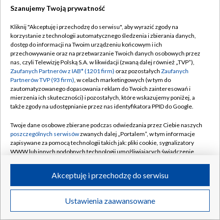
Szanujemy Twoją prywatność
Dołącz do nas:
Kliknij "Akceptuję i przechodzę do serwisu", aby wyrazić zgody na
korzystanie z technologii automatycznego śledzenia i zbierania danych,
TVP
dostęp do informacji na Twoim urządzeniu końcowym i ich
Abonament TVP
przechowywanie oraz na przetwarzanie Twoich danych osobowych przez
Regulamin TVP
nas, czyli Telewizję Polską S.A. w likwidacji (zwaną dalej również „TVP”),
Emisja w TVP
Zaufanych Partnerów z IAB* (1201 firm)
oraz pozostałych
Zaufanych
Polityka prywatności
Partnerów TVP (93 firm)
, w celach marketingowych (w tym do
Centrum informacji TVP
Moje zgody
zautomatyzowanego dopasowania reklam do Twoich zainteresowań i
mierzenia ich skuteczności) i pozostałych, które wskazujemy poniżej, a
Naziemna Telewizja Cyfrowa
Pomoc
także zgody na udostępnianie przez nas identyfikatora PPID do Google.
Sklep TVP
Biuro reklamy
Twoje dane osobowe zbierane podczas odwiedzania przez Ciebie naszych
Rada Programowa
poszczególnych serwisów
zwanych dalej „Portalem”, w tym informacje
Kontakt
zapisywane za pomocą technologii takich jak: pliki cookie, sygnalizatory
System NOS
WWW lub innych podobnych technologii umożliwiających świadczenie
dopasowanych i bezpiecznych usług, personalizację treści oraz reklam,
Informacje o nadawcy
Kanały
udostępnianie funkcji mediów społecznościowych oraz analizowanie
Akceptuję i przechodzę do serwisu
ruchu w Internecie.
Program dla prasy
©2026 Telewizja Polska S.A. w likwidacji
Biuro Reklamy
Twoje dane osobowe zbierane podczas odwiedzania przez Ciebie
Ustawienia zaawansowane
poszczególnych serwisów
na Portalu, takie jak adresy IP, identyfikatory
Ogłoszenie przetargowe
Twoich urządzeń końcowych i identyfikatory plików cookie, informacje o