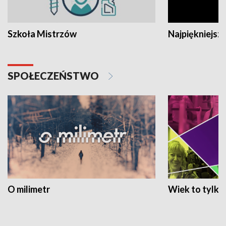
Szkoła Mistrzów
Najpiękniejsze
SPOŁECZEŃSTWO
O milimetr
Wiek to tylko 