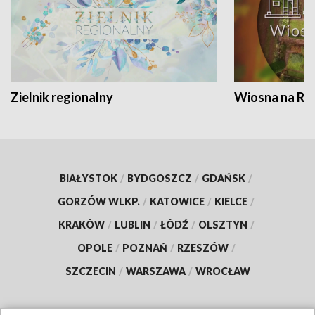
Zielnik regionalny
Wiosna na RO
BIAŁYSTOK
/
BYDGOSZCZ
/
GDAŃSK
/
GORZÓW WLKP.
/
KATOWICE
/
KIELCE
/
KRAKÓW
/
LUBLIN
/
ŁÓDŹ
/
OLSZTYN
/
OPOLE
/
POZNAŃ
/
RZESZÓW
/
SZCZECIN
/
WARSZAWA
/
WROCŁAW