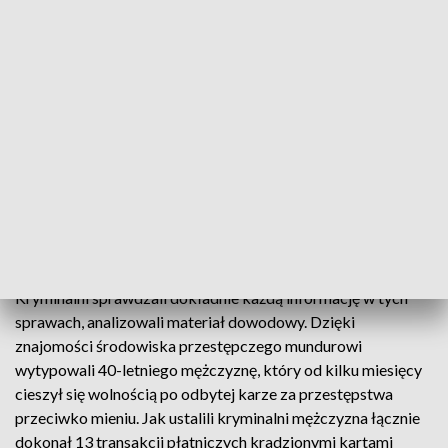
klatkach schodowych bloków sprawdzał klamki drzwi i
wykorzystywał okazje. Tam gdzie lokum nie było zamknięte
na zamek wchodził do mieszkań. Z przedpokoju kradł
portfele z damskich torebek. Najczęściej pokrzywdzeni
orientowali się, że zostali ofiarami kradzieży, dopiero po
pewnym czasie. Przeświadczeni, o tym że portfel został
przez nich pozostawiony w jakimś sklepie lub autobusie albo
zgubiony gdzieś na mieście dopiero w rozmowie z
policjantami poznawali okolicznościach ich utraty.
Był zaskoczony
Kryminalni sprawdzali dokładnie każdą informację w tych
sprawach, analizowali materiał dowodowy. Dzięki
znajomości środowiska przestępczego mundurowi
wytypowali 40-letniego mężczyznę, który od kilku miesięcy
cieszył się wolnością po odbytej karze za przestępstwa
przeciwko mieniu. Jak ustalili kryminalni mężczyzna łącznie
dokonał 13 transakcji płatniczych kradzionymi kartami