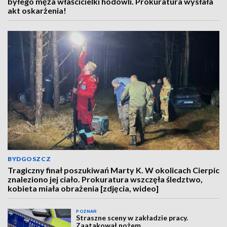
byłego męża właścicielki hodowli. Prokuratura wysłała
akt oskarżenia!
BYDGOSZCZ
Tragiczny finał poszukiwań Marty K. W okolicach Cierpic
znaleziono jej ciało. Prokuratura wszczęła śledztwo,
kobieta miała obrażenia [zdjęcia, wideo]
POZNAŃ
Straszne sceny w zakładzie pracy.
Zaatakował nożem