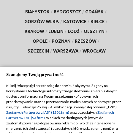
BIAŁYSTOK
/
BYDGOSZCZ
/
GDAŃSK
/
GORZÓW WLKP.
/
KATOWICE
/
KIELCE
/
KRAKÓW
/
LUBLIN
/
ŁÓDŹ
/
OLSZTYN
/
OPOLE
/
POZNAŃ
/
RZESZÓW
/
SZCZECIN
/
WARSZAWA
/
WROCŁAW
Szanujemy Twoją prywatność
Dołącz do nas:
Kliknij "Akceptuję i przechodzę do serwisu", aby wyrazić zgody na
korzystanie z technologii automatycznego śledzenia i zbierania danych,
TVP
dostęp do informacji na Twoim urządzeniu końcowym i ich
Abonament TVP
przechowywanie oraz na przetwarzanie Twoich danych osobowych przez
Regulamin TVP
nas, czyli Telewizję Polską S.A. w likwidacji (zwaną dalej również „TVP”),
Emisja w TVP
Polityka prywatności
Zaufanych Partnerów z IAB* (1201 firm)
oraz pozostałych
Zaufanych
Partnerów TVP (93 firm)
, w celach marketingowych (w tym do
Centrum informacji TVP
Moje zgody
zautomatyzowanego dopasowania reklam do Twoich zainteresowań i
mierzenia ich skuteczności) i pozostałych, które wskazujemy poniżej, a
Naziemna Telewizja Cyfrowa
Pomoc