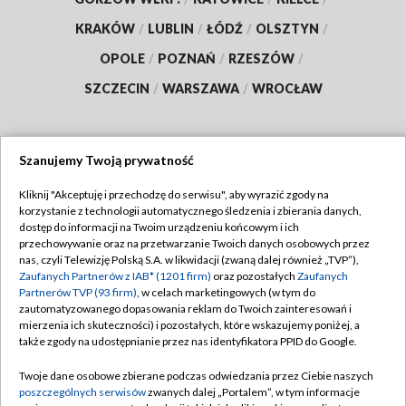
KRAKÓW
/
LUBLIN
/
ŁÓDŹ
/
OLSZTYN
/
OPOLE
/
POZNAŃ
/
RZESZÓW
/
SZCZECIN
/
WARSZAWA
/
WROCŁAW
Szanujemy Twoją prywatność
Dołącz do nas:
Kliknij "Akceptuję i przechodzę do serwisu", aby wyrazić zgody na
korzystanie z technologii automatycznego śledzenia i zbierania danych,
TVP
dostęp do informacji na Twoim urządzeniu końcowym i ich
Abonament TVP
przechowywanie oraz na przetwarzanie Twoich danych osobowych przez
Regulamin TVP
nas, czyli Telewizję Polską S.A. w likwidacji (zwaną dalej również „TVP”),
Emisja w TVP
Polityka prywatności
Zaufanych Partnerów z IAB* (1201 firm)
oraz pozostałych
Zaufanych
Partnerów TVP (93 firm)
, w celach marketingowych (w tym do
Centrum informacji TVP
Moje zgody
zautomatyzowanego dopasowania reklam do Twoich zainteresowań i
mierzenia ich skuteczności) i pozostałych, które wskazujemy poniżej, a
Naziemna Telewizja Cyfrowa
Pomoc
także zgody na udostępnianie przez nas identyfikatora PPID do Google.
Sklep TVP
Biuro reklamy
Twoje dane osobowe zbierane podczas odwiedzania przez Ciebie naszych
Rada Programowa
Kontakt
poszczególnych serwisów
zwanych dalej „Portalem”, w tym informacje