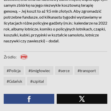
samym zbiórkę na jego niezwykle kosztowną terapię
genową. – Jej koszt to aż 9,5 mln złotych. Aby zgromadzić
potrzebne fundusze, od kilkunastu tygodni wystawiamy w
licytacjach różne policyjne gadżety (m.in.: kalendarze na 2022
rok, albumy lotnicze, komiks o policyjnych lotnikach, czapki,
koszulki, kubki, przypinki w kształcie samolotu, lotnicze
naszywki czy zawieszki) – dodał.
Źródło:
#Policja
#śmigłowiec
#serce
#transport
#Gdańsk
#szpital