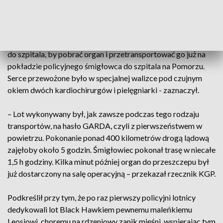
Załoga S-70i Black Hawk (Policja.pl)
– Wcześniej zespół transplantacyjny z Gdańska przyjechał
do szpitala, by pobrać organ i przetransportować go już na
pokładzie policyjnego śmigłowca do szpitala na Pomorzu.
Serce przewożone było w specjalnej walizce pod czujnym
okiem dwóch kardiochirurgów i pielęgniarki - zaznaczył.
– Lot wykonywany był, jak zawsze podczas tego rodzaju
transportów, na hasło GARDA, czyli z pierwszeństwem w
powietrzu. Pokonanie ponad 400 kilometrów drogą lądową
zajęłoby około 5 godzin. Śmigłowiec pokonał trasę w niecałe
1,5 h godziny. Kilka minut później organ do przeszczepu był
już dostarczony na salę operacyjną – przekazał rzecznik KGP.
Podkreślił przy tym, że po raz pierwszy policyjni lotnicy
dedykowali lot Black Hawkiem pewnemu maleńkiemu
Leosiowi, choremu na rdzeniowy zanik mięśni, wspierając tym