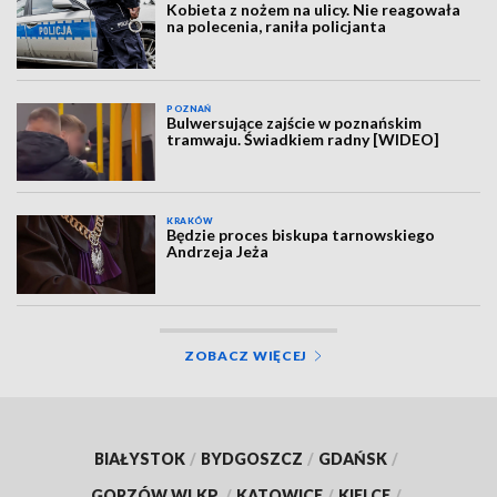
Kobieta z nożem na ulicy. Nie reagowała
na polecenia, raniła policjanta
POZNAŃ
Bulwersujące zajście w poznańskim
tramwaju. Świadkiem radny [WIDEO]
KRAKÓW
Będzie proces biskupa tarnowskiego
Andrzeja Jeża
ZOBACZ WIĘCEJ
BIAŁYSTOK
/
BYDGOSZCZ
/
GDAŃSK
/
GORZÓW WLKP.
/
KATOWICE
/
KIELCE
/