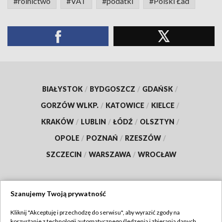
#rolnictwo
#VAT
#podatki
#Polski Ład
BIAŁYSTOK
/
BYDGOSZCZ
/
GDAŃSK
/
GORZÓW WLKP.
/
KATOWICE
/
KIELCE
/
KRAKÓW
/
LUBLIN
/
ŁÓDŹ
/
OLSZTYN
/
OPOLE
/
POZNAŃ
/
RZESZÓW
/
SZCZECIN
/
WARSZAWA
/
WROCŁAW
Szanujemy Twoją prywatność
Dołącz do nas:
Kliknij "Akceptuję i przechodzę do serwisu", aby wyrazić zgody na
korzystanie z technologii automatycznego śledzenia i zbierania danych,