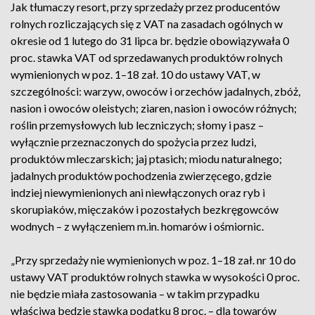
Jak tłumaczy resort, przy sprzedaży przez producentów
rolnych rozliczających się z VAT na zasadach ogólnych w
okresie od 1 lutego do 31 lipca br. będzie obowiązywała 0
proc. stawka VAT od sprzedawanych produktów rolnych
wymienionych w poz. 1–18 zał. 10 do ustawy VAT, w
szczególności: warzyw, owoców i orzechów jadalnych, zbóż,
nasion i owoców oleistych; ziaren, nasion i owoców różnych;
roślin przemysłowych lub leczniczych; słomy i pasz –
wyłącznie przeznaczonych do spożycia przez ludzi,
produktów mleczarskich; jaj ptasich; miodu naturalnego;
jadalnych produktów pochodzenia zwierzęcego, gdzie
indziej niewymienionych ani niewłączonych oraz ryb i
skorupiaków, mięczaków i pozostałych bezkręgowców
wodnych – z wyłączeniem m.in. homarów i ośmiornic.
„Przy sprzedaży nie wymienionych w poz. 1–18 zał. nr 10 do
ustawy VAT produktów rolnych stawka w wysokości 0 proc.
nie będzie miała zastosowania – w takim przypadku
właściwa będzie stawka podatku 8 proc. – dla towarów