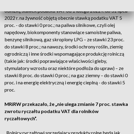
Jak podało ministerstwo, ustawa przewiduje czasową
obniżkę stawek podatku VAT od 1 lutego 2022 r. do 31 lipca
2022 r. na żywność objętą obecnie stawką podatku VAT 5
proc. - do stawki 0 proc.; na paliwa silnikowe, czyli olej
napędowy, biokomponenty stanowiące samoistne paliwa,
benzynę silnikową, gaz skroplony LPG – ze stawki 23 proc.
do stawki 8 proc.; na nawozy, środki ochrony roślin, ziemię
ogrodniczą i inne środki wspomagające produkcję rolniczą
(takie jak: środki poprawiające właściwości gleby,
stymulatory wzrostu oraz niektóre podłoża do upraw) – ze
stawki 8 proc. do stawki 0 proc.; na gaz ziemny – do stawki 0
proc. i na energię elektryczną i energię cieplną - do stawki 5
proc.
MRiRW przekazało, że „nie ulega zmianie 7 proc. stawka
zwrotu ryczałtu podatku VAT dla rolników
ryczałtowych”.
„Rolnicy ryczałtowi sprzedający produkty rolne będą jak