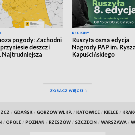
Y
REGIONY
oza pogody: Zachodni
Ruszyła ósma edycja
 przyniesie deszcz i
Nagrody PAP im. Rysz
. Najtrudniejsza
Kapuścińskiego
cja na północy
ZOBACZ WIĘCEJ
SZCZ
/
GDAŃSK
/
GORZÓW WLKP.
/
KATOWICE
/
KIELCE
/
KRA
N
/
OPOLE
/
POZNAŃ
/
RZESZÓW
/
SZCZECIN
/
WARSZAWA
/
W