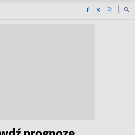
awdź prognozę