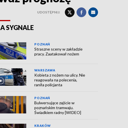
UDOSTĘPNIJ:
A SYGNALE
POZNAŃ
Straszne sceny w zakładzie
pracy. Zaatakował nożem
WARSZAWA
Kobieta z nożem na ulicy. Nie
reagowała na polecenia,
raniła policjanta
POZNAŃ
Bulwersujące zajście w
poznańskim tramwaju.
Świadkiem radny [WIDEO]
KRAKÓW