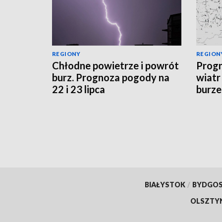
REGIONY
REGION
Chłodne powietrze i powrót
Progn
burz. Prognoza pogody na
wiatr
22 i 23 lipca
burze
sytua
BIAŁYSTOK
/
BYDGO
OLSZTY