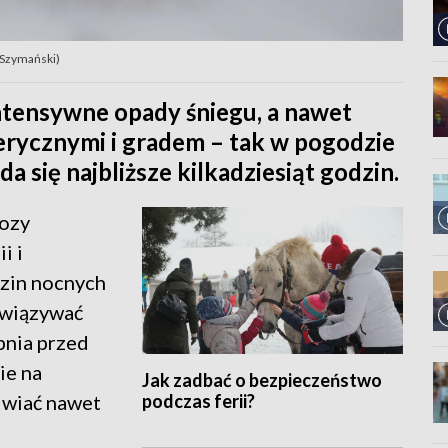
 Szymański)
ntensywne opady śniegu, a nawet
rycznymi i gradem – tak w pogodzie
a się najbliższe kilkadziesiąt godzin.
nozy
i i
zin nocnych
owiązywać
pnia przed
ie na
Jak zadbać o bezpieczeństwo
podczas ferii?
 wiać nawet