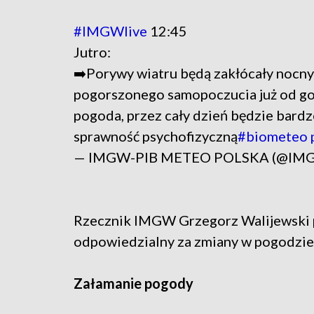
#IMGWlive
12:45
Jutro:
➡️Porywy wiatru będą zakłócały nocny
pogorszonego samopoczucia już od go
pogoda, przez cały dzień będzie bardz
sprawność psychofizyczną
#biometeo
— IMGW-PIB METEO POLSKA (@IM
Rzecznik IMGW Grzegorz Walijewski pr
odpowiedzialny za zmiany w pogodzie
Załamanie pogody