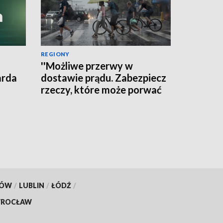
REGIONY
''Możliwe przerwy w
arda
dostawie prądu. Zabezpiecz
rzeczy, które może porwać
wiatr'' - ostrzega RCB
KÓW
/
LUBLIN
/
ŁÓDŹ
/
ROCŁAW