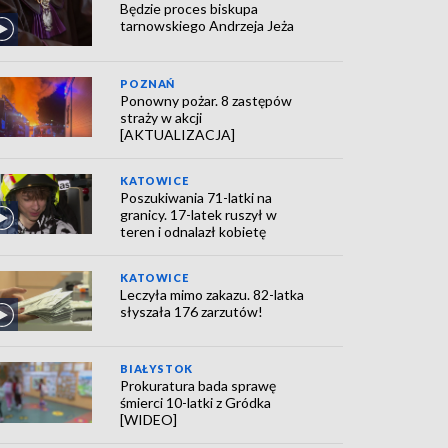
Będzie proces biskupa
tarnowskiego Andrzeja Jeża
POZNAŃ
Ponowny pożar. 8 zastępów
straży w akcji
[AKTUALIZACJA]
KATOWICE
Poszukiwania 71-latki na
granicy. 17-latek ruszył w
teren i odnalazł kobietę
KATOWICE
Leczyła mimo zakazu. 82-latka
słyszała 176 zarzutów!
BIAŁYSTOK
Prokuratura bada sprawę
śmierci 10-latki z Gródka
[WIDEO]