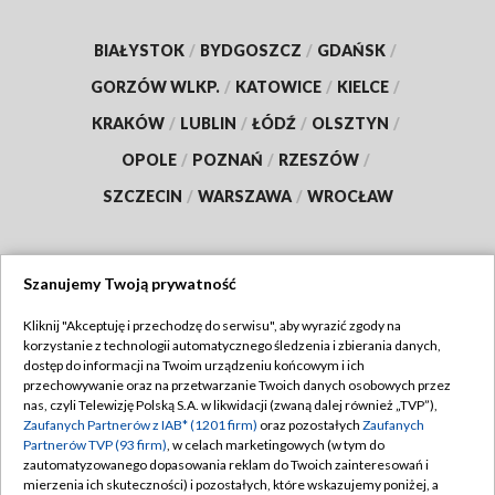
BIAŁYSTOK
/
BYDGOSZCZ
/
GDAŃSK
/
GORZÓW WLKP.
/
KATOWICE
/
KIELCE
/
KRAKÓW
/
LUBLIN
/
ŁÓDŹ
/
OLSZTYN
/
OPOLE
/
POZNAŃ
/
RZESZÓW
/
SZCZECIN
/
WARSZAWA
/
WROCŁAW
Szanujemy Twoją prywatność
Dołącz do nas:
Kliknij "Akceptuję i przechodzę do serwisu", aby wyrazić zgody na
korzystanie z technologii automatycznego śledzenia i zbierania danych,
TVP
dostęp do informacji na Twoim urządzeniu końcowym i ich
Abonament TVP
przechowywanie oraz na przetwarzanie Twoich danych osobowych przez
Regulamin TVP
nas, czyli Telewizję Polską S.A. w likwidacji (zwaną dalej również „TVP”),
Emisja w TVP
Polityka prywatności
Zaufanych Partnerów z IAB* (1201 firm)
oraz pozostałych
Zaufanych
Partnerów TVP (93 firm)
, w celach marketingowych (w tym do
Centrum informacji TVP
Moje zgody
zautomatyzowanego dopasowania reklam do Twoich zainteresowań i
mierzenia ich skuteczności) i pozostałych, które wskazujemy poniżej, a
Naziemna Telewizja Cyfrowa