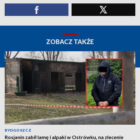
ZOBACZ TAKŻE
BYDGOSZCZ
Rosjanin zabił lamę i alpaki w Ostrówku, na zlecenie