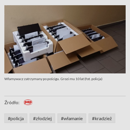
Włamywacz zatrzymany po pościgu. Grozi mu 10 lat (fot. policja)
Źródło:
#policja
#złodziej
#włamanie
#kradzież