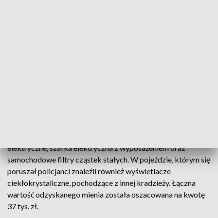
Interwencyjnego Komendy Powiatowej Policji w Trzebnicy
po otrzymaniu zgłoszenia o włamaniu do budynków
gospodarczych nieczynnej już fermy drobiu zatrzymali w
bezpośrednim pościgu samochodowym mężczyznę
podejrzewanego o dokonanie tego czynu.
– Do zdarzenia doszło na terenie gminy Zawonia. Zatrzymany
to 41-letni mieszkaniec powiatu legnickiego. Mężczyzna po
zerwaniu kłódek z drzwi do budynków gospodarczych
ukradł różne przedmioty - poinformował policjant.
Łupem przestępcy padły między innymi przewody
elektryczne, szafka elektryczna z wyposażeniem oraz
samochodowe filtry cząstek stałych. W pojeździe, którym się
poruszał policjanci znaleźli również wyświetlacze
ciekłokrystaliczne, pochodzące z innej kradzieży. Łączna
wartość odzyskanego mienia została oszacowana na kwotę
37 tys. zł.