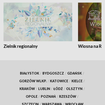
Zielnik regionalny
Wiosna na RO
BIAŁYSTOK
/
BYDGOSZCZ
/
GDAŃSK
/
GORZÓW WLKP.
/
KATOWICE
/
KIELCE
/
KRAKÓW
/
LUBLIN
/
ŁÓDŹ
/
OLSZTYN
/
OPOLE
/
POZNAŃ
/
RZESZÓW
/
SZCZECIN
/
WARSZAWA
/
WROCŁAW