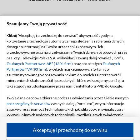
Szanujemy Twoją prywatność
Dołącz do nas:
Kliknij "Akceptuję i przechodzę do serwisu", aby wyrazić zgody na
korzystanie z technologii automatycznego śledzenia i zbierania danych,
TVP
dostęp do informacji na Twoim urządzeniu końcowym i ich
Abonament TVP
przechowywanie oraz na przetwarzanie Twoich danych osobowych przez
Regulamin TVP
nas, czyli Telewizję Polską S.A. w likwidacji (zwaną dalej również „TVP”),
Emisja w TVP
Zaufanych Partnerów z IAB* (1201 firm)
oraz pozostałych
Zaufanych
Polityka prywatności
Partnerów TVP (93 firm)
, w celach marketingowych (w tym do
Centrum informacji TVP
Moje zgody
zautomatyzowanego dopasowania reklam do Twoich zainteresowań i
mierzenia ich skuteczności) i pozostałych, które wskazujemy poniżej, a
Naziemna Telewizja Cyfrowa
Pomoc
także zgody na udostępnianie przez nas identyfikatora PPID do Google.
Sklep TVP
Biuro reklamy
Twoje dane osobowe zbierane podczas odwiedzania przez Ciebie naszych
Rada Programowa
poszczególnych serwisów
zwanych dalej „Portalem”, w tym informacje
Kontakt
zapisywane za pomocą technologii takich jak: pliki cookie, sygnalizatory
System NOS
WWW lub innych podobnych technologii umożliwiających świadczenie
dopasowanych i bezpiecznych usług, personalizację treści oraz reklam,
Informacje o nadawcy
Kanały
udostępnianie funkcji mediów społecznościowych oraz analizowanie
Akceptuję i przechodzę do serwisu
ruchu w Internecie.
Program dla prasy
©2026 Telewizja Polska S.A. w likwidacji