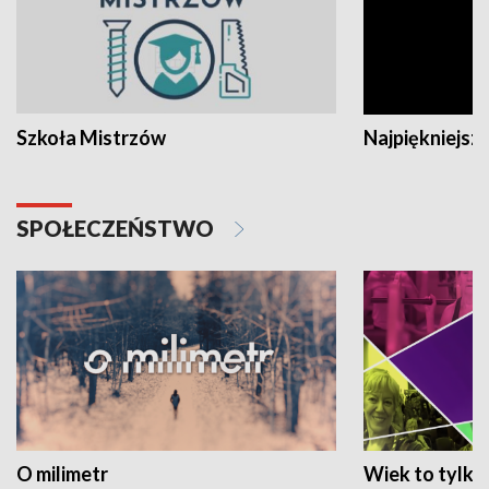
Szkoła Mistrzów
Najpiękniejsze
SPOŁECZEŃSTWO
O milimetr
Wiek to tylko 