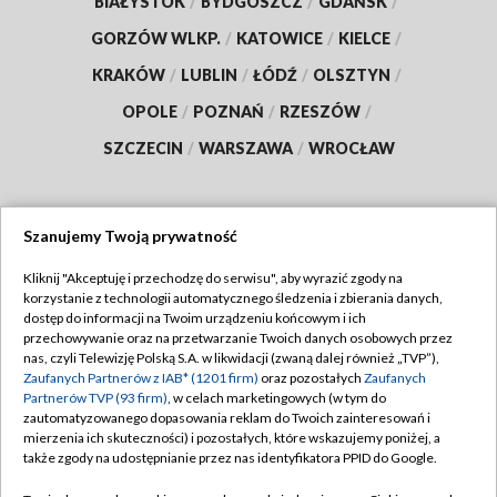
BIAŁYSTOK
/
BYDGOSZCZ
/
GDAŃSK
/
GORZÓW WLKP.
/
KATOWICE
/
KIELCE
/
KRAKÓW
/
LUBLIN
/
ŁÓDŹ
/
OLSZTYN
/
OPOLE
/
POZNAŃ
/
RZESZÓW
/
SZCZECIN
/
WARSZAWA
/
WROCŁAW
Szanujemy Twoją prywatność
Dołącz do nas:
Kliknij "Akceptuję i przechodzę do serwisu", aby wyrazić zgody na
korzystanie z technologii automatycznego śledzenia i zbierania danych,
TVP
dostęp do informacji na Twoim urządzeniu końcowym i ich
Abonament TVP
przechowywanie oraz na przetwarzanie Twoich danych osobowych przez
Regulamin TVP
nas, czyli Telewizję Polską S.A. w likwidacji (zwaną dalej również „TVP”),
Emisja w TVP
Polityka prywatności
Zaufanych Partnerów z IAB* (1201 firm)
oraz pozostałych
Zaufanych
Partnerów TVP (93 firm)
, w celach marketingowych (w tym do
Centrum informacji TVP
Moje zgody
zautomatyzowanego dopasowania reklam do Twoich zainteresowań i
mierzenia ich skuteczności) i pozostałych, które wskazujemy poniżej, a
Naziemna Telewizja Cyfrowa
Pomoc
także zgody na udostępnianie przez nas identyfikatora PPID do Google.
Sklep TVP
Biuro reklamy