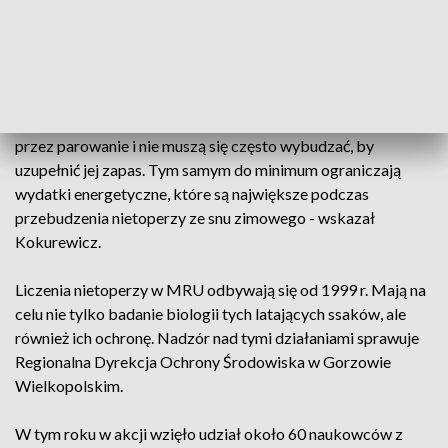
brunatne.
– Oprócz samej temperatury, ważnym czynnikiem podczas
hibernacji nietoperzy jest wilgotność powietrza. Dla
większości gatunków powinna ona być na poziomie 90-100
proc. Wówczas zwierzęta mogą ograniczyć straty wody
przez parowanie i nie muszą się często wybudzać, by
uzupełnić jej zapas. Tym samym do minimum ograniczają
wydatki energetyczne, które są największe podczas
przebudzenia nietoperzy ze snu zimowego - wskazał
Kokurewicz.
Liczenia nietoperzy w MRU odbywają się od 1999 r. Mają na
celu nie tylko badanie biologii tych latających ssaków, ale
również ich ochronę. Nadzór nad tymi działaniami sprawuje
Regionalna Dyrekcja Ochrony Środowiska w Gorzowie
Wielkopolskim.
W tym roku w akcji wzięło udział około 60 naukowców z