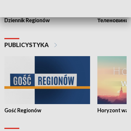
Dziennik Regionów
Теленовини /
PUBLICYSTYKA
Gość Regionów
Horyzont war