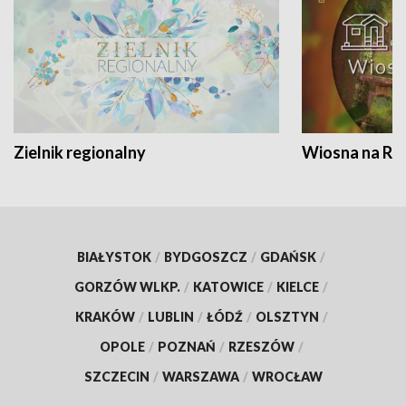
Zielnik regionalny
Wiosna na RO
BIAŁYSTOK
/
BYDGOSZCZ
/
GDAŃSK
/
GORZÓW WLKP.
/
KATOWICE
/
KIELCE
/
KRAKÓW
/
LUBLIN
/
ŁÓDŹ
/
OLSZTYN
/
OPOLE
/
POZNAŃ
/
RZESZÓW
/
SZCZECIN
/
WARSZAWA
/
WROCŁAW