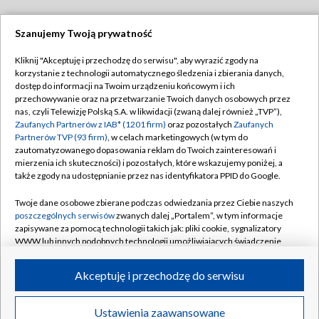
Szanujemy Twoją prywatność
Dołącz do nas:
Kliknij "Akceptuję i przechodzę do serwisu", aby wyrazić zgody na
korzystanie z technologii automatycznego śledzenia i zbierania danych,
TVP
dostęp do informacji na Twoim urządzeniu końcowym i ich
Abonament TVP
przechowywanie oraz na przetwarzanie Twoich danych osobowych przez
Regulamin TVP
nas, czyli Telewizję Polską S.A. w likwidacji (zwaną dalej również „TVP”),
Emisja w TVP
Zaufanych Partnerów z IAB* (1201 firm)
oraz pozostałych
Zaufanych
Polityka prywatności
Partnerów TVP (93 firm)
, w celach marketingowych (w tym do
Centrum informacji TVP
Moje zgody
zautomatyzowanego dopasowania reklam do Twoich zainteresowań i
mierzenia ich skuteczności) i pozostałych, które wskazujemy poniżej, a
Naziemna Telewizja Cyfrowa
Pomoc
także zgody na udostępnianie przez nas identyfikatora PPID do Google.
Sklep TVP
Biuro reklamy
Twoje dane osobowe zbierane podczas odwiedzania przez Ciebie naszych
Rada Programowa
poszczególnych serwisów
zwanych dalej „Portalem”, w tym informacje
Kontakt
zapisywane za pomocą technologii takich jak: pliki cookie, sygnalizatory
System NOS
WWW lub innych podobnych technologii umożliwiających świadczenie
dopasowanych i bezpiecznych usług, personalizację treści oraz reklam,
Informacje o nadawcy
Kanały
udostępnianie funkcji mediów społecznościowych oraz analizowanie
Akceptuję i przechodzę do serwisu
ruchu w Internecie.
Program dla prasy
©2026 Telewizja Polska S.A. w likwidacji
Biuro Reklamy
Twoje dane osobowe zbierane podczas odwiedzania przez Ciebie
Ustawienia zaawansowane