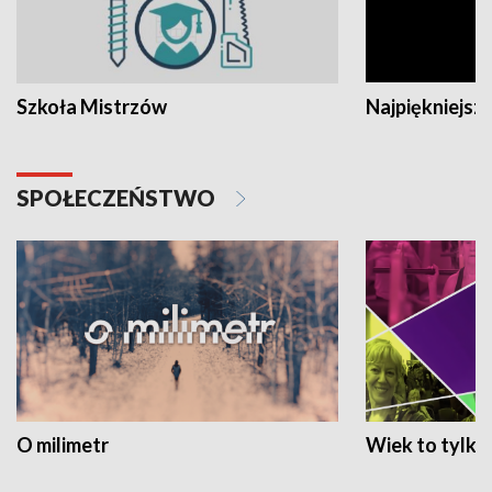
Szkoła Mistrzów
Najpiękniejsze
SPOŁECZEŃSTWO
O milimetr
Wiek to tylko 