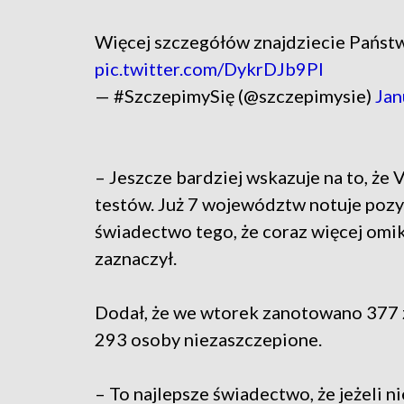
Więcej szczegółów znajdziecie Państw
pic.twitter.com/DykrDJb9Pl
— #SzczepimySię (@szczepimysie)
Jan
– Jeszcze bardziej wskazuje na to, że
testów. Już 7 województw notuje poz
świadectwo tego, że coraz więcej om
zaznaczył.
Dodał, że we wtorek zanotowano 377
293 osoby niezaszczepione.
– To najlepsze świadectwo, że jeżeli n