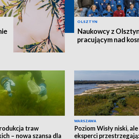
OLSZTYN
nie
Naukowcy z Olsztyn
pracującym nad kos
WARSZAWA
rodukcja traw
Poziom Wisły niski, ale
ich – nowa szansa dla
eksperci przestrzegają: