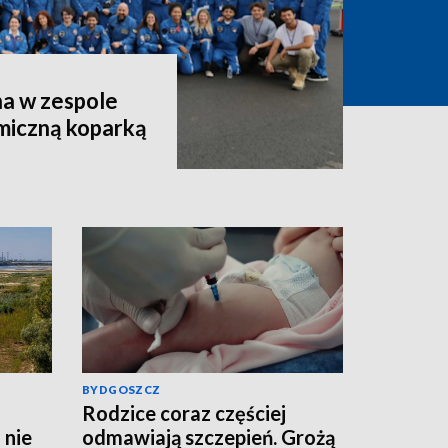
a w zespole
miczną koparką
BYDGOSZCZ
Rodzice coraz częściej
 nie
odmawiają szczepień. Grożą