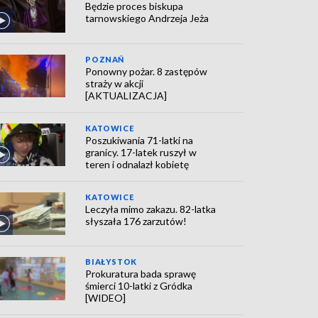
Będzie proces biskupa
tarnowskiego Andrzeja Jeża
POZNAŃ
Ponowny pożar. 8 zastępów
straży w akcji
[AKTUALIZACJA]
KATOWICE
Poszukiwania 71-latki na
granicy. 17-latek ruszył w
teren i odnalazł kobietę
KATOWICE
Leczyła mimo zakazu. 82-latka
słyszała 176 zarzutów!
BIAŁYSTOK
Prokuratura bada sprawę
śmierci 10-latki z Gródka
[WIDEO]