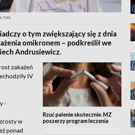
t. TVP)
wiadczy o tym zwiększający się z dnia
każenia omikronem – podkreślił we
iech Andrusiewicz.
rost zakażeń
echodziły IV
y -
Rzuć palenie skutecznie. MZ
poszerzy program leczenia
zrosty w
też ponad