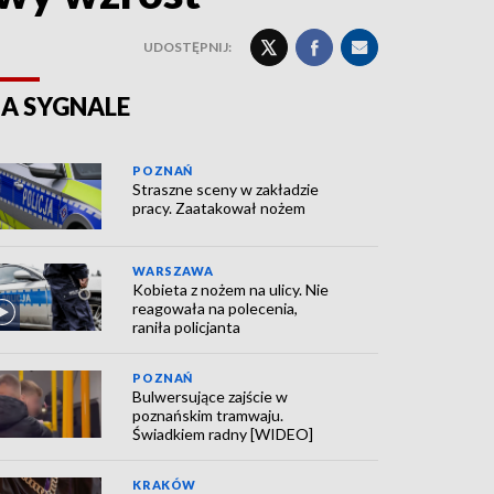
UDOSTĘPNIJ:
A SYGNALE
POZNAŃ
Straszne sceny w zakładzie
pracy. Zaatakował nożem
WARSZAWA
Kobieta z nożem na ulicy. Nie
reagowała na polecenia,
raniła policjanta
POZNAŃ
Bulwersujące zajście w
poznańskim tramwaju.
Świadkiem radny [WIDEO]
KRAKÓW