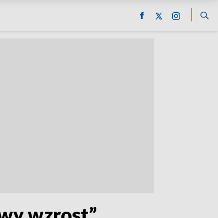
owy wzrost”