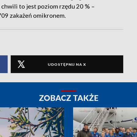
 chwili to jest poziom rzędu 20 % –
709 zakażeń omikronem.
UDOSTĘPNIJ NA X
ZOBACZ TAKŻE