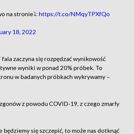
o na stronie⤵️:
https://t.co/NMqyTPXfQo
uary 18, 2022
 V fala zaczyna się rozpędzać wynikowość
ytywne wyniki w ponad 20% próbek. To
ikronu w badanych próbkach wykrywamy –
 zgonów z powodu COVID-19, z czego zmarły
ie będziemy się szczepić, to może nas dotknąć