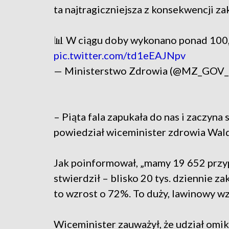
ta najtragiczniejsza z konsekwencji za
📊 W ciągu doby wykonano ponad 100,
pic.twitter.com/td1eEAJNpv
— Ministerstwo Zdrowia (@MZ_GOV
– Piąta fala zapukała do nas i zaczyna
powiedział wiceminister zdrowia Wal
Jak poinformował, „mamy 19 652 przy
stwierdził – blisko 20 tys. dziennie 
to wzrost o 72%. To duży, lawinowy wz
Wiceminister zauważył, że udział om