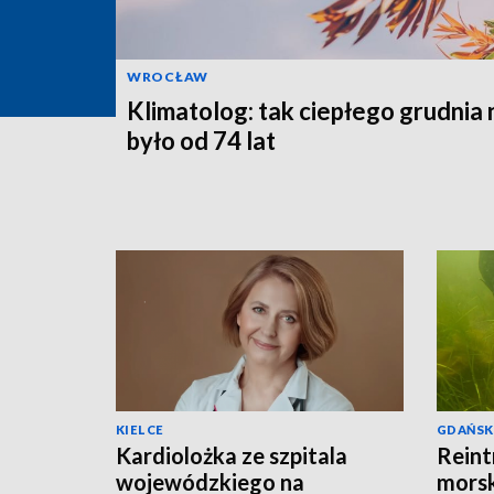
WROCŁAW
Klimatolog: tak ciepłego grudnia 
było od 74 lat
KIELCE
GDAŃSK
Kardiolożka ze szpitala
Reint
wojewódzkiego na
morsk