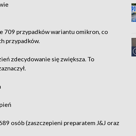
wie
ce 709 przypadków wariantu omikron, co
ch przypadków.
zień zdecydowanie się zwiększa. To
zaznaczył.
a
pień
 689 osób (zaszczepieni preparatem J&J oraz