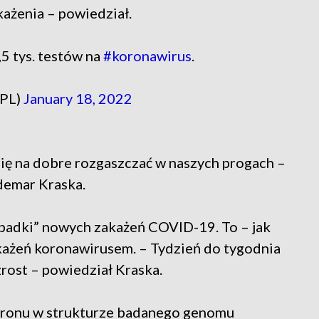
każenia – powiedział.
5 tys. testów na
#koronawirus
.
_PL)
January 18, 2022
 się na dobre rozgaszczać w naszych progach –
demar Kraska.
padki” nowych zakażeń COVID-19. To – jak
zakażeń koronawirusem. – Tydzień do tygodnia
rost – powiedział Kraska.
ikronu w strukturze badanego genomu