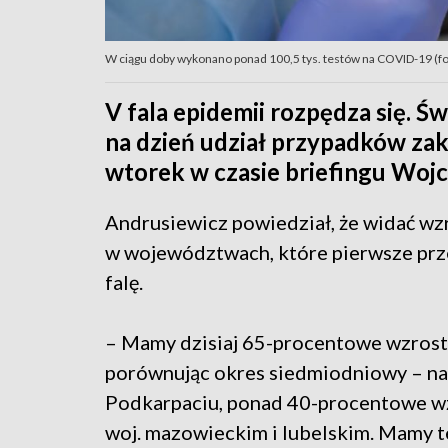
W ciągu doby wykonano ponad 100,5 tys. testów na COVID-19 (fo
V fala epidemii rozpędza się. Ś
na dzień udział przypadków za
wtorek w czasie briefingu Wojc
Andrusiewicz powiedział, że widać wz
w województwach, które pierwsze prz
falę.
– Mamy dzisiaj 65-procentowe wzrost
porównując okres siedmiodniowy – na
Podkarpaciu, ponad 40-procentowe w
woj. mazowieckim i lubelskim. Mamy 