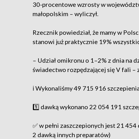
30-procentowe wzrosty w województ
małopolskim – wyliczył.
Rzecznik powiedział, że mamy w Pols
stanowi już praktycznie 19% wszystki
– Udział omikronu o 1–2% z dnia na d
świadectwo rozpędzającej się V fali – 
ℹ️ Wykonaliśmy 49 715 916 szczepieni
1️⃣ dawką wykonano 22 054 191 szcze
✅ w pełni zaszczepionych jest 21 454
2 dawką innych preparatów)