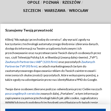
OPOLE
/
POZNAŃ
/
RZESZÓW
/
SZCZECIN
/
WARSZAWA
/
WROCŁAW
Szanujemy Twoją prywatność
Dołącz do nas:
Kliknij "Akceptuję i przechodzę do serwisu", aby wyrazić zgody na
korzystanie z technologii automatycznego śledzenia i zbierania danych,
TVP
dostęp do informacji na Twoim urządzeniu końcowym i ich
Abonament TVP
przechowywanie oraz na przetwarzanie Twoich danych osobowych przez
Regulamin TVP
nas, czyli Telewizję Polską S.A. w likwidacji (zwaną dalej również „TVP”),
Emisja w TVP
Polityka prywatności
Zaufanych Partnerów z IAB* (1201 firm)
oraz pozostałych
Zaufanych
Partnerów TVP (93 firm)
, w celach marketingowych (w tym do
Centrum informacji TVP
Moje zgody
zautomatyzowanego dopasowania reklam do Twoich zainteresowań i
mierzenia ich skuteczności) i pozostałych, które wskazujemy poniżej, a
Naziemna Telewizja Cyfrowa
Pomoc
także zgody na udostępnianie przez nas identyfikatora PPID do Google.
Sklep TVP
Biuro reklamy
Twoje dane osobowe zbierane podczas odwiedzania przez Ciebie naszych
Rada Programowa
Kontakt
poszczególnych serwisów
zwanych dalej „Portalem”, w tym informacje
zapisywane za pomocą technologii takich jak: pliki cookie, sygnalizatory
System NOS
WWW lub innych podobnych technologii umożliwiających świadczenie
dopasowanych i bezpiecznych usług, personalizację treści oraz reklam,
Informacje o nadawcy
Kanały