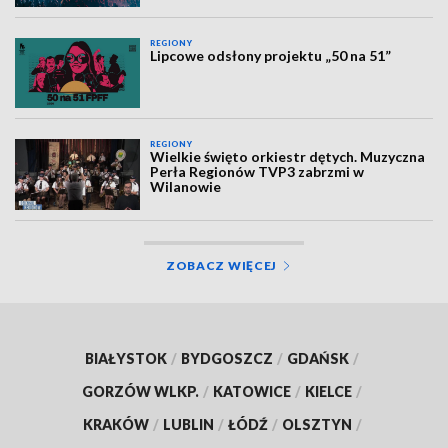
REGIONY
Lipcowe odsłony projektu „50 na 51”
REGIONY
Wielkie święto orkiestr dętych. Muzyczna
Perła Regionów TVP3 zabrzmi w
Wilanowie
ZOBACZ WIĘCEJ
BIAŁYSTOK
/
BYDGOSZCZ
/
GDAŃSK
/
GORZÓW WLKP.
/
KATOWICE
/
KIELCE
/
KRAKÓW
/
LUBLIN
/
ŁÓDŹ
/
OLSZTYN
/