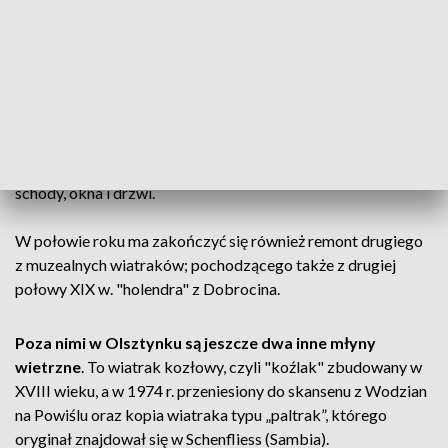
Ruskiej Wsi w powiecie mrągowskim. Jak podaje muzeum,
jest to obecnie jedyny w regionie wiatrak typu "paltrak"
pokryty gontem.
Remont obiektu kosztował ponad 700 tys. zł. Wykonano
nowe poszycie z gontów i desek, odtworzono i zamontowano
skrzydła, fundamenty wraz z żeliwnymi rolkami na szynach
poddano konserwacji, wykonano i zamontowano nowe
schody, okna i drzwi.
W połowie roku ma zakończyć się również remont drugiego
z muzealnych wiatraków; pochodzącego także z drugiej
połowy XIX w. "holendra" z Dobrocina.
Poza nimi w Olsztynku są jeszcze dwa inne młyny
wietrzne
. To wiatrak kozłowy, czyli "koźlak" zbudowany w
XVIII wieku, a w 1974 r. przeniesiony do skansenu z Wodzian
na Powiślu oraz kopia wiatraka typu „paltrak”, którego
oryginał znajdował się w Schenfliess (Sambia).