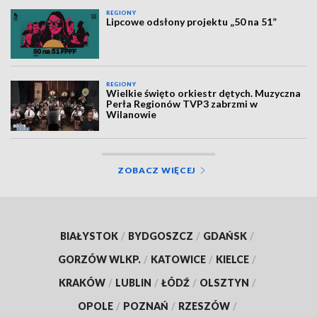
REGIONY
Lipcowe odsłony projektu „50 na 51”
REGIONY
Wielkie święto orkiestr dętych. Muzyczna
Perła Regionów TVP3 zabrzmi w
Wilanowie
ZOBACZ WIĘCEJ
BIAŁYSTOK
/
BYDGOSZCZ
/
GDAŃSK
/
GORZÓW WLKP.
/
KATOWICE
/
KIELCE
/
KRAKÓW
/
LUBLIN
/
ŁÓDŹ
/
OLSZTYN
/
OPOLE
/
POZNAŃ
/
RZESZÓW
/