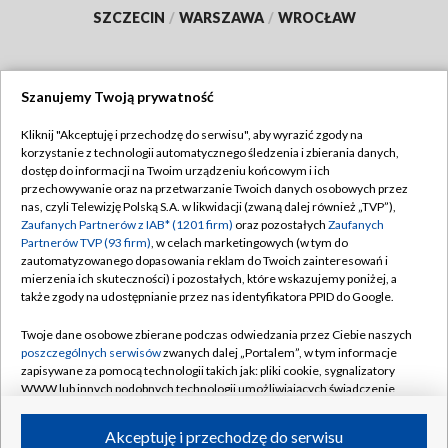
SZCZECIN
/
WARSZAWA
/
WROCŁAW
Szanujemy Twoją prywatność
Dołącz do nas:
Kliknij "Akceptuję i przechodzę do serwisu", aby wyrazić zgody na
korzystanie z technologii automatycznego śledzenia i zbierania danych,
TVP
dostęp do informacji na Twoim urządzeniu końcowym i ich
Abonament TVP
przechowywanie oraz na przetwarzanie Twoich danych osobowych przez
Regulamin TVP
nas, czyli Telewizję Polską S.A. w likwidacji (zwaną dalej również „TVP”),
Emisja w TVP
Polityka prywatności
Zaufanych Partnerów z IAB* (1201 firm)
oraz pozostałych
Zaufanych
Partnerów TVP (93 firm)
, w celach marketingowych (w tym do
Centrum informacji TVP
Moje zgody
zautomatyzowanego dopasowania reklam do Twoich zainteresowań i
mierzenia ich skuteczności) i pozostałych, które wskazujemy poniżej, a
Naziemna Telewizja Cyfrowa
Pomoc
także zgody na udostępnianie przez nas identyfikatora PPID do Google.
Sklep TVP
Biuro reklamy
Twoje dane osobowe zbierane podczas odwiedzania przez Ciebie naszych
Rada Programowa
Kontakt
poszczególnych serwisów
zwanych dalej „Portalem”, w tym informacje
zapisywane za pomocą technologii takich jak: pliki cookie, sygnalizatory
System NOS
WWW lub innych podobnych technologii umożliwiających świadczenie
dopasowanych i bezpiecznych usług, personalizację treści oraz reklam,
Informacje o nadawcy
Kanały
udostępnianie funkcji mediów społecznościowych oraz analizowanie
Akceptuję i przechodzę do serwisu
ruchu w Internecie.
Program dla prasy