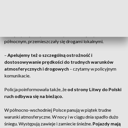
poinformowała, że w karambolu uczestniczyło 8 ciężarówek.
Na odcinku od Budziska do Suwałk utworzyła się 25-
kilometrowa kolejka tirów, która nie została nadal
rozładowana.
Policja apeluje, aby samochody osobowe, jadące w kierunku
północnym, przemieszczały się drogami lokalnymi.
–
Apelujemy też o szczególną ostrożność i
dostosowywanie prędkości do trudnych warunków
atmosferycznych i drogowych
– czytamy w policyjnym
komunikacie.
Policja poinformowała także, że
od strony Litwy do Polski
ruch odbywa się na bieżąco.
W północno-wschodniej Polsce panują w piątek trudne
warunki atmosferyczne. W nocy i w ciągu dnia spadło dużo
śniegu. Występują zawieje i zamiecie śnieżne.
Pojazdy mają