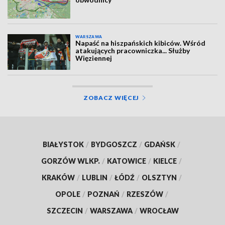
WARSZAWA
Napaść na hiszpańskich kibiców. Wśród
atakujących pracowniczka... Służby
Więziennej
ZOBACZ WIĘCEJ
BIAŁYSTOK
/
BYDGOSZCZ
/
GDAŃSK
/
GORZÓW WLKP.
/
KATOWICE
/
KIELCE
/
KRAKÓW
/
LUBLIN
/
ŁÓDŹ
/
OLSZTYN
/
OPOLE
/
POZNAŃ
/
RZESZÓW
/
SZCZECIN
/
WARSZAWA
/
WROCŁAW