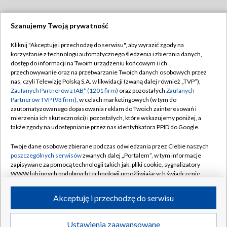
Szanujemy Twoją prywatność
Dołącz do nas:
Kliknij "Akceptuję i przechodzę do serwisu", aby wyrazić zgody na
korzystanie z technologii automatycznego śledzenia i zbierania danych,
TVP
dostęp do informacji na Twoim urządzeniu końcowym i ich
Abonament TVP
przechowywanie oraz na przetwarzanie Twoich danych osobowych przez
Regulamin TVP
nas, czyli Telewizję Polską S.A. w likwidacji (zwaną dalej również „TVP”),
Emisja w TVP
Polityka prywatności
Zaufanych Partnerów z IAB* (1201 firm)
oraz pozostałych
Zaufanych
Partnerów TVP (93 firm)
, w celach marketingowych (w tym do
Centrum informacji TVP
Moje zgody
zautomatyzowanego dopasowania reklam do Twoich zainteresowań i
mierzenia ich skuteczności) i pozostałych, które wskazujemy poniżej, a
Naziemna Telewizja Cyfrowa
Pomoc
także zgody na udostępnianie przez nas identyfikatora PPID do Google.
Sklep TVP
Biuro reklamy
Twoje dane osobowe zbierane podczas odwiedzania przez Ciebie naszych
Rada Programowa
Kontakt
poszczególnych serwisów
zwanych dalej „Portalem”, w tym informacje
zapisywane za pomocą technologii takich jak: pliki cookie, sygnalizatory
System NOS
WWW lub innych podobnych technologii umożliwiających świadczenie
dopasowanych i bezpiecznych usług, personalizację treści oraz reklam,
Informacje o nadawcy
Kanały
udostępnianie funkcji mediów społecznościowych oraz analizowanie
Akceptuję i przechodzę do serwisu
ruchu w Internecie.
Program dla prasy
©2026 Telewizja Polska S.A. w likwidacji
Biuro Reklamy
Twoje dane osobowe zbierane podczas odwiedzania przez Ciebie
Ustawienia zaawansowane