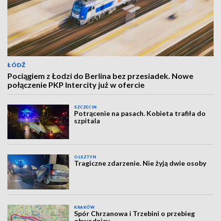
ŁÓDŹ
Pociągiem z Łodzi do Berlina bez przesiadek. Nowe
połączenie PKP Intercity już w ofercie
SZCZECIN
Potrącenie na pasach. Kobieta trafiła do
szpitala
OLSZTYN
Tragiczne zdarzenie. Nie żyją dwie osoby
KRAKÓW
Spór Chrzanowa i Trzebini o przebieg
obwodnicy