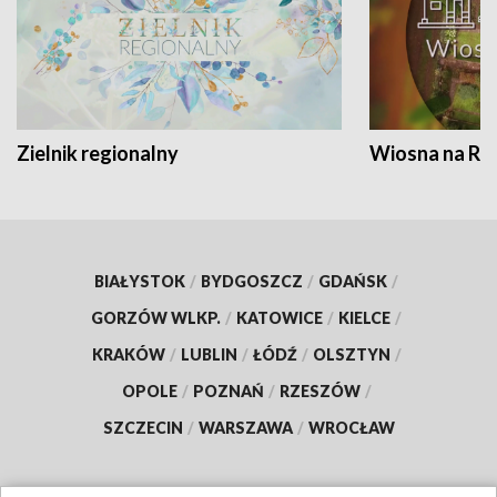
Zielnik regionalny
Wiosna na RO
BIAŁYSTOK
/
BYDGOSZCZ
/
GDAŃSK
/
GORZÓW WLKP.
/
KATOWICE
/
KIELCE
/
KRAKÓW
/
LUBLIN
/
ŁÓDŹ
/
OLSZTYN
/
OPOLE
/
POZNAŃ
/
RZESZÓW
/
SZCZECIN
/
WARSZAWA
/
WROCŁAW