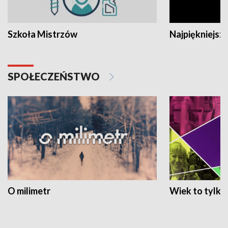
Szkoła Mistrzów
Najpiękniejsze
SPOŁECZEŃSTWO
O milimetr
Wiek to tylko 