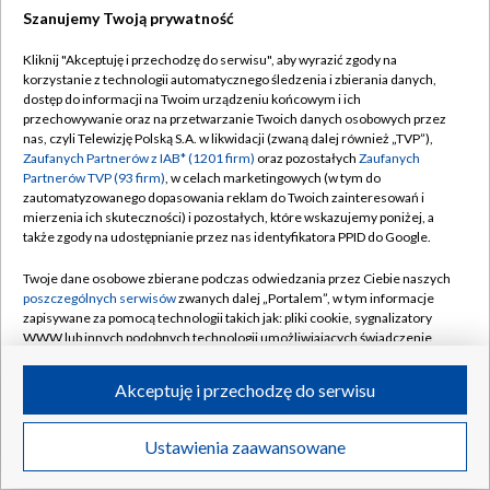
Szanujemy Twoją prywatność
Dołącz do nas:
Kliknij "Akceptuję i przechodzę do serwisu", aby wyrazić zgody na
korzystanie z technologii automatycznego śledzenia i zbierania danych,
TVP
dostęp do informacji na Twoim urządzeniu końcowym i ich
Abonament TVP
przechowywanie oraz na przetwarzanie Twoich danych osobowych przez
Regulamin TVP
nas, czyli Telewizję Polską S.A. w likwidacji (zwaną dalej również „TVP”),
Emisja w TVP
Zaufanych Partnerów z IAB* (1201 firm)
oraz pozostałych
Zaufanych
Polityka prywatności
Partnerów TVP (93 firm)
, w celach marketingowych (w tym do
Centrum informacji TVP
Moje zgody
zautomatyzowanego dopasowania reklam do Twoich zainteresowań i
mierzenia ich skuteczności) i pozostałych, które wskazujemy poniżej, a
Naziemna Telewizja Cyfrowa
Pomoc
także zgody na udostępnianie przez nas identyfikatora PPID do Google.
Sklep TVP
Biuro reklamy
Twoje dane osobowe zbierane podczas odwiedzania przez Ciebie naszych
Rada Programowa
poszczególnych serwisów
zwanych dalej „Portalem”, w tym informacje
Kontakt
zapisywane za pomocą technologii takich jak: pliki cookie, sygnalizatory
System NOS
WWW lub innych podobnych technologii umożliwiających świadczenie
dopasowanych i bezpiecznych usług, personalizację treści oraz reklam,
Informacje o nadawcy
Kanały
udostępnianie funkcji mediów społecznościowych oraz analizowanie
Akceptuję i przechodzę do serwisu
ruchu w Internecie.
Program dla prasy
©2026 Telewizja Polska S.A. w likwidacji
Biuro Reklamy
Twoje dane osobowe zbierane podczas odwiedzania przez Ciebie
Ustawienia zaawansowane
poszczególnych serwisów
na Portalu, takie jak adresy IP, identyfikatory
Ogłoszenie przetargowe
Twoich urządzeń końcowych i identyfikatory plików cookie, informacje o