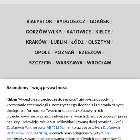
BIAŁYSTOK
/
BYDGOSZCZ
/
GDAŃSK
/
GORZÓW WLKP.
/
KATOWICE
/
KIELCE
/
KRAKÓW
/
LUBLIN
/
ŁÓDŹ
/
OLSZTYN
/
OPOLE
/
POZNAŃ
/
RZESZÓW
/
SZCZECIN
/
WARSZAWA
/
WROCŁAW
Szanujemy Twoją prywatność
Dołącz do nas:
Kliknij "Akceptuję i przechodzę do serwisu", aby wyrazić zgody na
korzystanie z technologii automatycznego śledzenia i zbierania danych,
TVP
dostęp do informacji na Twoim urządzeniu końcowym i ich
Abonament TVP
przechowywanie oraz na przetwarzanie Twoich danych osobowych przez
Regulamin TVP
nas, czyli Telewizję Polską S.A. w likwidacji (zwaną dalej również „TVP”),
Emisja w TVP
Polityka prywatności
Zaufanych Partnerów z IAB* (1201 firm)
oraz pozostałych
Zaufanych
Partnerów TVP (93 firm)
, w celach marketingowych (w tym do
Centrum informacji TVP
Moje zgody
zautomatyzowanego dopasowania reklam do Twoich zainteresowań i