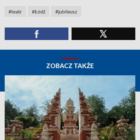
#teatr
#Łódź
#jubileusz
ZOBACZ TAKŻE