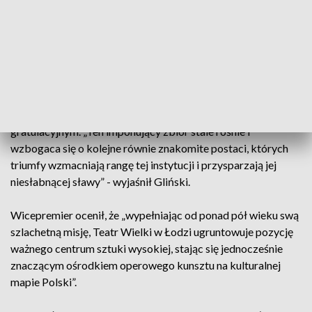
„Długą listę twórców i artystów zasłużonych dla łódzkiej
sceny operowej wypełniają nazwiska najświetniejszych
osobistości polskiej kultury na czele z Adamem
Hanuszkiewiczem, Kazimierzem Dejmkiem, Feliksem
Parnellem, Conradem Drzewieckim, Xymeną Zaniewską,
Franciszkiem Starowiejskim" - czytamy w liście
gratulacyjnym. „Ten imponujący zbiór stale rośnie i
wzbogaca się o kolejne równie znakomite postaci, których
triumfy wzmacniają rangę tej instytucji i przysparzają jej
niesłabnącej sławy” - wyjaśnił Gliński.
Wicepremier ocenił, że „wypełniając od ponad pół wieku swą
szlachetną misję, Teatr Wielki w Łodzi ugruntowuje pozycję
ważnego centrum sztuki wysokiej, stając się jednocześnie
znaczącym ośrodkiem operowego kunsztu na kulturalnej
mapie Polski”.