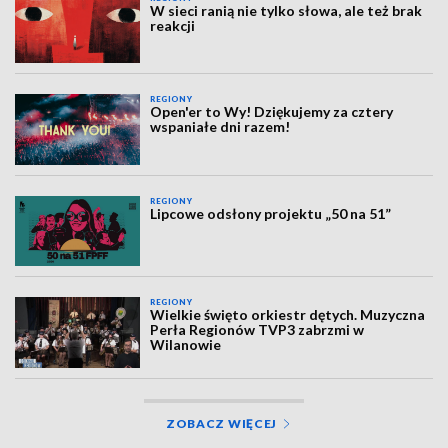
W sieci ranią nie tylko słowa, ale też brak
reakcji
REGIONY
Open'er to Wy! Dziękujemy za cztery
wspaniałe dni razem!
REGIONY
Lipcowe odsłony projektu „50 na 51”
REGIONY
Wielkie święto orkiestr dętych. Muzyczna
Perła Regionów TVP3 zabrzmi w
Wilanowie
ZOBACZ WIĘCEJ