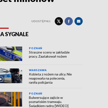
UDOSTĘPNIJ:
A SYGNALE
POZNAŃ
Straszne sceny w zakładzie
pracy. Zaatakował nożem
WARSZAWA
Kobieta z nożem na ulicy. Nie
reagowała na polecenia,
raniła policjanta
POZNAŃ
Bulwersujące zajście w
poznańskim tramwaju.
Świadkiem radny [WIDEO]