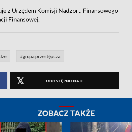
uje z Urzędem Komisji Nadzoru Finansowego
cji Finansowej.
dze
#grupa przestępcza
UDOSTĘPNIJ NA X
ZOBACZ TAKŻE