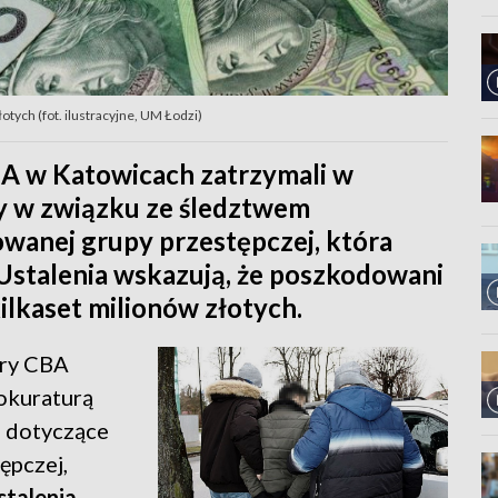
tych (fot. ilustracyjne, UM Łodzi)
A w Katowicach zatrzymali w
by w związku ze śledztwem
wanej grupy przestępczej, która
Ustalenia wskazują, że poszkodowani
ilkaset milionów złotych.
ury CBA
okuraturą
 dotyczące
ępczej,
stalenia