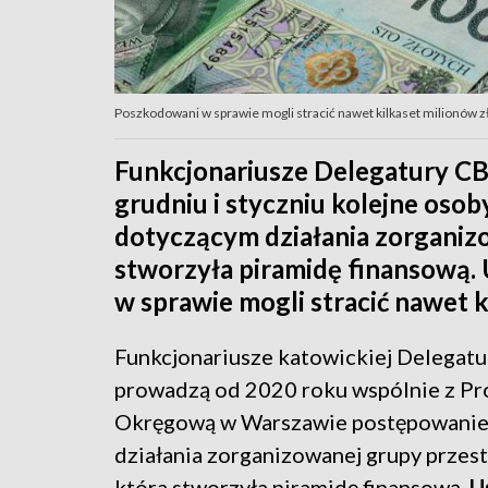
Poszkodowani w sprawie mogli stracić nawet kilkaset milionów zło
Funkcjonariusze Delegatury CB
grudniu i styczniu kolejne oso
dotyczącym działania zorganizo
stworzyła piramidę finansową. 
w sprawie mogli stracić nawet k
Funkcjonariusze katowickiej Delegat
prowadzą od 2020 roku wspólnie z Pr
Okręgową w Warszawie postępowanie
działania zorganizowanej grupy przest
która stworzyła piramidę finansową.
U