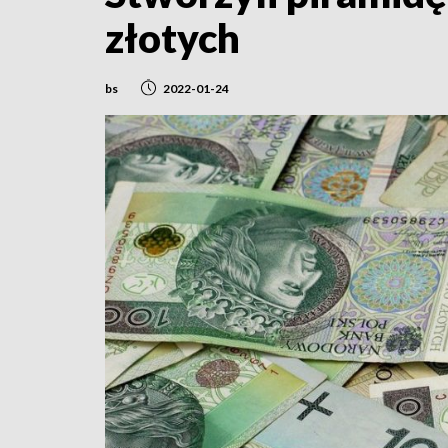
złotych
bs
2022-01-24