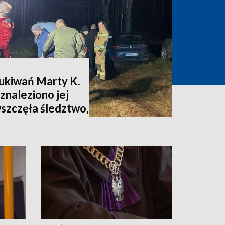
zukiwań Marty K.
znaleziono jej
wszczęła śledztwo,
nia [zdjęcia,