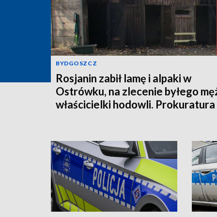
BYDGOSZCZ
Rosjanin zabił lamę i alpaki w
Ostrówku, na zlecenie byłego mę
właścicielki hodowli. Prokuratura
wysłała akt oskarżenia!