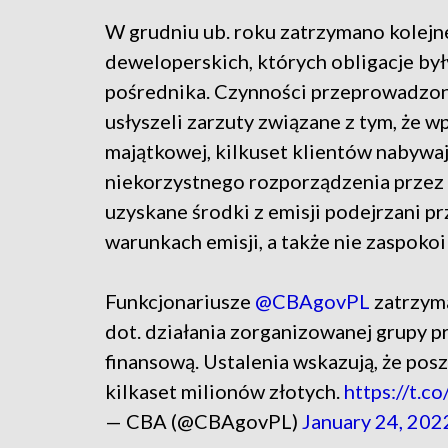
W grudniu ub. roku zatrzymano kolejn
deweloperskich, których obligacje b
pośrednika. Czynności przeprowadzon
usłyszeli zarzuty związane z tym, że w
majątkowej, kilkuset klientów nabywaj
niekorzystnego rozporządzenia przez 
uzyskane środki z emisji podejrzani pr
warunkach emisji, a także nie zaspokoil
Funkcjonariusze
@CBAgovPL
zatrzyma
dot. działania zorganizowanej grupy p
finansową. Ustalenia wskazują, że pos
kilkaset milionów złotych.
https://t.c
— CBA (@CBAgovPL)
January 24, 202