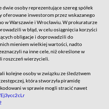
e dwie osoby reprezentujące szereg spółek
yły oferowane inwestorom przez wskazanego
o w Warszawie i Wrocławiu. W prokuraturze
prowadzili w błąd, w celu osiągnięcia korzyści
ących obligacje i doprowadzili do
nich mieniem wielkiej wartości, nadto
zeznaczyli na inne cele, niż określone w
i roszczeń wierzycieli.
li kolejne osoby w związku ze śledztwem
rzestępczej, która stworzyła piramidę
zkodowani w sprawie mogli stracić nawet
o/Ej3ycc2cLr
2