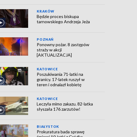
KRAKÓW
Będzie proces biskupa
tarnowskiego Andrzeja Jeża
POZNAŃ
Ponowny pożar. 8 zastępów
straży w akcji
[AKTUALIZACJA]
KATOWICE
Poszukiwania 71-latki na
granicy. 17-latek ruszył w
teren i odnalazł kobietę
KATOWICE
Leczyła mimo zakazu. 82-latka
słyszała 176 zarzutów!
BIAŁYSTOK
Prokuratura bada sprawę
śmierci 10-latki z Gródka