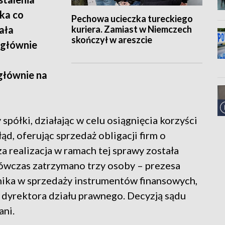
ska co
Pechowa ucieczka tureckiego
kuriera. Zamiast w Niemczech
ała
skończył w areszcie
(głównie
głównie na
półki, działając w celu osiągnięcia korzyści
d, oferując sprzedaż obligacji firm o
a realizacja w ramach tej sprawy została
ówczas zatrzymano trzy osoby – prezesa
nika w sprzedaży instrumentów finansowych,
o dyrektora działu prawnego. Decyzją sądu
ani.