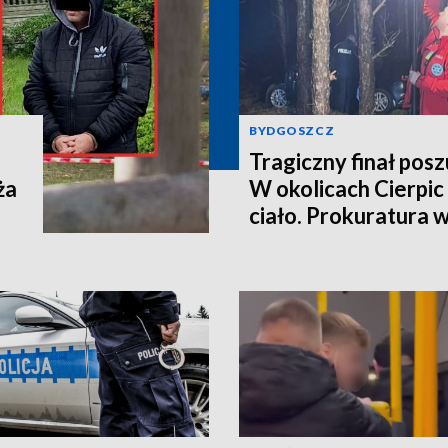
BYDGOSZCZ
Tragiczny finał pos
ża
W okolicach Cierpic 
ciało. Prokuratura 
kobieta miała obraże
wideo]