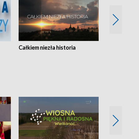
Całkiem niezła historia
Sanatoria