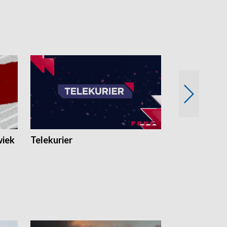
wiek
Telekurier
Kryminalna 