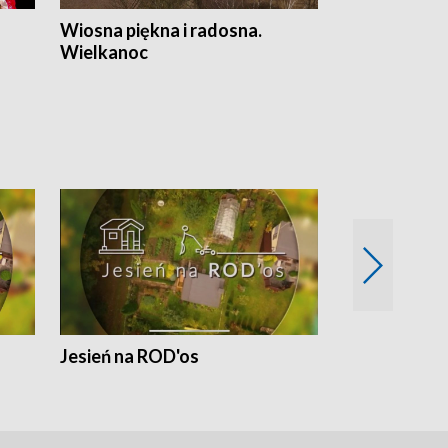
Wiosna piękna i radosna.
Gwiazdy od 
Wielkanoc
gwiazdki
Jesień na ROD'os
Dlaczego kr