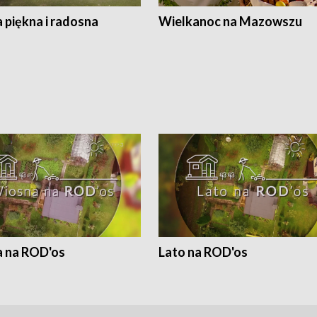
 piękna i radosna
Wielkanoc na Mazowszu
 na ROD'os
Lato na ROD'os