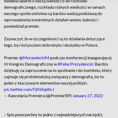
badania oparte o naszą wiedzę co do rozkładu
demograficznego, rozkładu różnych wielkości w ramach
naszego społeczeństwa są bardzo ważną podstawą do
wprowadzenia konkretnych działań wobec ludności -
powiedział premier.
Zaznaczył, że w szczególności są to działania dotyczące
tego, by rósł poziom dobrobytu i dostatku w Polsce.
Premier
@MorawieckiM
podczas konferencji inaugurującej
III Kongres Demograficzny w
#PałacPrezydencki
: Bardzo
dziękuję za zaproszenie na to spotkanie i do komitetu, który
zajmuje się problematyką związaną z demografią, bo to
jeden z kluczowych elementów naszej polityki.
pic.twitter.com/FjKSSq6hcJ
— Kancelaria Premiera (@PremierRP)
January 27, 2022
– Spis powszechny to jedno z najważniejszych narzędzi,