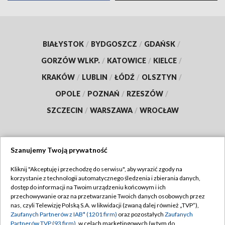
BIAŁYSTOK
/
BYDGOSZCZ
/
GDAŃSK
/
GORZÓW WLKP.
/
KATOWICE
/
KIELCE
/
KRAKÓW
/
LUBLIN
/
ŁÓDŹ
/
OLSZTYN
/
OPOLE
/
POZNAŃ
/
RZESZÓW
/
SZCZECIN
/
WARSZAWA
/
WROCŁAW
Szanujemy Twoją prywatność
Dołącz do nas:
Kliknij "Akceptuję i przechodzę do serwisu", aby wyrazić zgody na
korzystanie z technologii automatycznego śledzenia i zbierania danych,
TVP
dostęp do informacji na Twoim urządzeniu końcowym i ich
Abonament TVP
przechowywanie oraz na przetwarzanie Twoich danych osobowych przez
Regulamin TVP
nas, czyli Telewizję Polską S.A. w likwidacji (zwaną dalej również „TVP”),
Emisja w TVP
Zaufanych Partnerów z IAB* (1201 firm)
Polityka prywatności
oraz pozostałych
Zaufanych
Partnerów TVP (93 firm)
, w celach marketingowych (w tym do