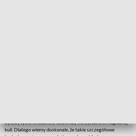
Premier: demografia to jeden z kluczowych kierunków działania rządu (fot.
PAP/T. Waszczuk)
Szef rządu podkreślił podczas konferencji w Pałacu
Prezydenckim inaugurującej III Kongres
Demograficzny, że demografia to "jeden z
absolutnie kluczowych kierunków działania rządu
Rzeczypospolitej".
– Polityka, która nie czerpie z nauki, nie czerpie z wiedzy, to
byłoby tylko wróżenie z fusów czy korzystanie z magicznej
kuli. Dlatego wiemy doskonale, że takie szczegółowe