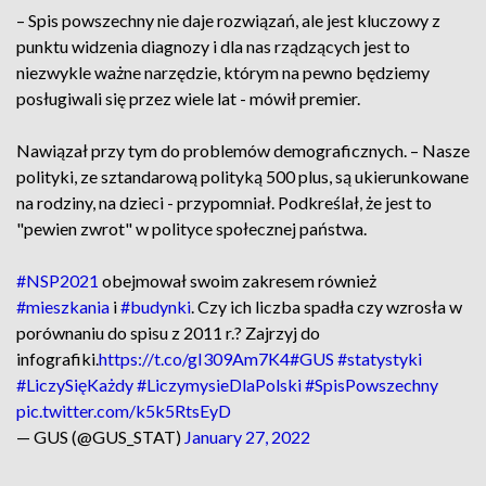
– Spis powszechny nie daje rozwiązań, ale jest kluczowy z
punktu widzenia diagnozy i dla nas rządzących jest to
niezwykle ważne narzędzie, którym na pewno będziemy
posługiwali się przez wiele lat - mówił premier.
Nawiązał przy tym do problemów demograficznych. – Nasze
polityki, ze sztandarową polityką 500 plus, są ukierunkowane
na rodziny, na dzieci - przypomniał. Podkreślał, że jest to
"pewien zwrot" w polityce społecznej państwa.
#NSP2021
obejmował swoim zakresem również
#mieszkania
i
#budynki
. Czy ich liczba spadła czy wzrosła w
porównaniu do spisu z 2011 r.? Zajrzyj do
infografiki.
https://t.co/gI309Am7K4
#GUS
#statystyki
#LiczySięKażdy
#LiczymysieDlaPolski
#SpisPowszechny
pic.twitter.com/k5k5RtsEyD
— GUS (@GUS_STAT)
January 27, 2022