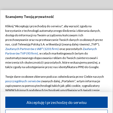
Szanujemy Twoją prywatność
Dołącz do nas:
Kliknij "Akceptuję i przechodzę do serwisu", aby wyrazić zgody na
korzystanie z technologii automatycznego śledzenia i zbierania danych,
TVP
dostęp do informacji na Twoim urządzeniu końcowym i ich
Abonament TVP
przechowywanie oraz na przetwarzanie Twoich danych osobowych przez
Regulamin TVP
nas, czyli Telewizję Polską S.A. w likwidacji (zwaną dalej również „TVP”),
Emisja w TVP
Zaufanych Partnerów z IAB* (1201 firm)
oraz pozostałych
Zaufanych
Polityka prywatności
Partnerów TVP (93 firm)
, w celach marketingowych (w tym do
Centrum informacji TVP
Moje zgody
zautomatyzowanego dopasowania reklam do Twoich zainteresowań i
mierzenia ich skuteczności) i pozostałych, które wskazujemy poniżej, a
Naziemna Telewizja Cyfrowa
Pomoc
także zgody na udostępnianie przez nas identyfikatora PPID do Google.
Sklep TVP
Biuro reklamy
Twoje dane osobowe zbierane podczas odwiedzania przez Ciebie naszych
Rada Programowa
poszczególnych serwisów
zwanych dalej „Portalem”, w tym informacje
Kontakt
zapisywane za pomocą technologii takich jak: pliki cookie, sygnalizatory
System NOS
WWW lub innych podobnych technologii umożliwiających świadczenie
dopasowanych i bezpiecznych usług, personalizację treści oraz reklam,
Informacje o nadawcy
Kanały
udostępnianie funkcji mediów społecznościowych oraz analizowanie
Akceptuję i przechodzę do serwisu
ruchu w Internecie.
Program dla prasy
©2026 Telewizja Polska S.A. w likwidacji
Biuro Reklamy