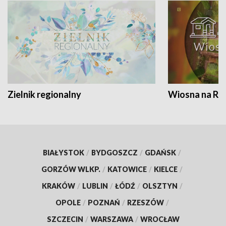
Zielnik regionalny
Wiosna na RO
BIAŁYSTOK
/
BYDGOSZCZ
/
GDAŃSK
/
GORZÓW WLKP.
/
KATOWICE
/
KIELCE
/
KRAKÓW
/
LUBLIN
/
ŁÓDŹ
/
OLSZTYN
/
OPOLE
/
POZNAŃ
/
RZESZÓW
/
SZCZECIN
/
WARSZAWA
/
WROCŁAW