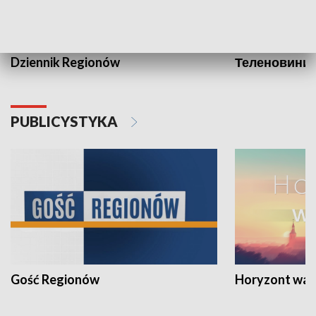
Dziennik Regionów
Теленовини /
PUBLICYSTYKA
Gość Regionów
Horyzont war