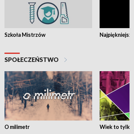
Szkoła Mistrzów
Najpiękniejsze
SPOŁECZEŃSTWO
O milimetr
Wiek to tylko 