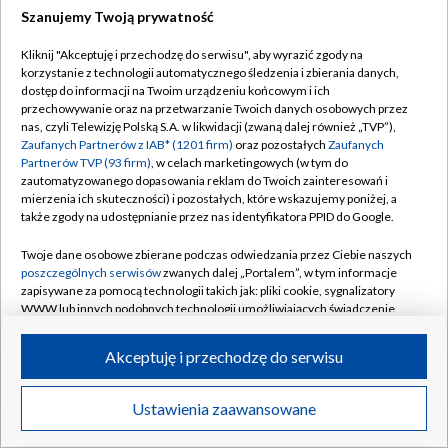
Szanujemy Twoją prywatność
Dołącz do nas:
Kliknij "Akceptuję i przechodzę do serwisu", aby wyrazić zgody na
korzystanie z technologii automatycznego śledzenia i zbierania danych,
TVP
dostęp do informacji na Twoim urządzeniu końcowym i ich
Abonament TVP
przechowywanie oraz na przetwarzanie Twoich danych osobowych przez
Regulamin TVP
nas, czyli Telewizję Polską S.A. w likwidacji (zwaną dalej również „TVP”),
Emisja w TVP
Zaufanych Partnerów z IAB* (1201 firm)
oraz pozostałych
Zaufanych
Polityka prywatności
Partnerów TVP (93 firm)
, w celach marketingowych (w tym do
Centrum informacji TVP
Moje zgody
zautomatyzowanego dopasowania reklam do Twoich zainteresowań i
mierzenia ich skuteczności) i pozostałych, które wskazujemy poniżej, a
Naziemna Telewizja Cyfrowa
Pomoc
także zgody na udostępnianie przez nas identyfikatora PPID do Google.
Sklep TVP
Biuro reklamy
Twoje dane osobowe zbierane podczas odwiedzania przez Ciebie naszych
Rada Programowa
poszczególnych serwisów
zwanych dalej „Portalem”, w tym informacje
Kontakt
zapisywane za pomocą technologii takich jak: pliki cookie, sygnalizatory
System NOS
WWW lub innych podobnych technologii umożliwiających świadczenie
dopasowanych i bezpiecznych usług, personalizację treści oraz reklam,
Informacje o nadawcy
Kanały
udostępnianie funkcji mediów społecznościowych oraz analizowanie
Akceptuję i przechodzę do serwisu
ruchu w Internecie.
Program dla prasy
©2026 Telewizja Polska S.A. w likwidacji
Biuro Reklamy
Twoje dane osobowe zbierane podczas odwiedzania przez Ciebie
Ustawienia zaawansowane
poszczególnych serwisów
na Portalu, takie jak adresy IP, identyfikatory
Ogłoszenie przetargowe
Twoich urządzeń końcowych i identyfikatory plików cookie, informacje o