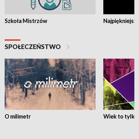
Szkoła Mistrzów
Najpiękniejsze
SPOŁECZEŃSTWO
O milimetr
Wiek to tylko 