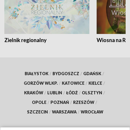
Zielnik regionalny
Wiosna na RO
BIAŁYSTOK
/
BYDGOSZCZ
/
GDAŃSK
/
GORZÓW WLKP.
/
KATOWICE
/
KIELCE
/
KRAKÓW
/
LUBLIN
/
ŁÓDŹ
/
OLSZTYN
/
OPOLE
/
POZNAŃ
/
RZESZÓW
/
SZCZECIN
/
WARSZAWA
/
WROCŁAW