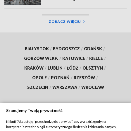
ZOBACZ WIĘCEJ
BIAŁYSTOK
/
BYDGOSZCZ
/
GDAŃSK
/
GORZÓW WLKP.
/
KATOWICE
/
KIELCE
/
KRAKÓW
/
LUBLIN
/
ŁÓDŹ
/
OLSZTYN
/
OPOLE
/
POZNAŃ
/
RZESZÓW
/
SZCZECIN
/
WARSZAWA
/
WROCŁAW
Szanujemy Twoją prywatność
Dołącz do nas:
Kliknij "Akceptuję i przechodzę do serwisu", aby wyrazić zgody na
korzystanie z technologii automatycznego śledzenia i zbierania danych,
TVP