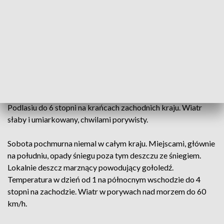
zachodzie. Wiatr na ogół słaby.
Piątek z większymi przejaśnieniami i bez opadów na
południu kraju, na pozostałym obszarze opady deszczu i
deszczu ze śniegiem. Lokalnie deszcz marznący powodujący
gołoledź. Temperatura minimalna od -5 stopni na wschodzie
do 3 stopni na zachodzie. W rejonach podgórskich Karpat
około -11 stopni. Temperatura maksymalna od 0 stopni na
Podlasiu do 6 stopni na krańcach zachodnich kraju. Wiatr
słaby i umiarkowany, chwilami porywisty.
Sobota pochmurna niemal w całym kraju. Miejscami, głównie
na południu, opady śniegu poza tym deszczu ze śniegiem.
Lokalnie deszcz marznący powodujący gołoledź.
Temperatura w dzień od 1 na północnym wschodzie do 4
stopni na zachodzie. Wiatr w porywach nad morzem do 60
km/h.