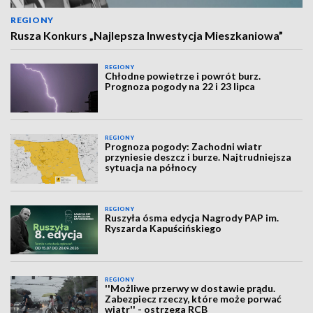
REGIONY
Rusza Konkurs „Najlepsza Inwestycja Mieszkaniowa”
REGIONY
Chłodne powietrze i powrót burz.
Prognoza pogody na 22 i 23 lipca
REGIONY
Prognoza pogody: Zachodni wiatr
przyniesie deszcz i burze. Najtrudniejsza
sytuacja na północy
REGIONY
Ruszyła ósma edycja Nagrody PAP im.
Ryszarda Kapuścińskiego
REGIONY
''Możliwe przerwy w dostawie prądu.
Zabezpiecz rzeczy, które może porwać
wiatr'' - ostrzega RCB