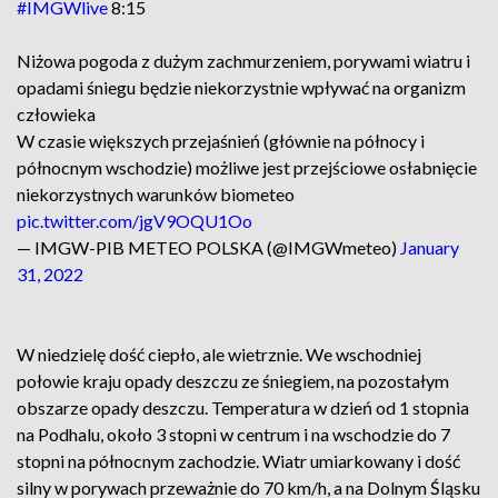
#IMGWlive
8:15
Niżowa pogoda z dużym zachmurzeniem, porywami wiatru i
opadami śniegu będzie niekorzystnie wpływać na organizm
człowieka
W czasie większych przejaśnień (głównie na północy i
północnym wschodzie) możliwe jest przejściowe osłabnięcie
niekorzystnych warunków biometeo
pic.twitter.com/jgV9OQU1Oo
— IMGW-PIB METEO POLSKA (@IMGWmeteo)
January
31, 2022
W niedzielę dość ciepło, ale wietrznie. We wschodniej
połowie kraju opady deszczu ze śniegiem, na pozostałym
obszarze opady deszczu. Temperatura w dzień od 1 stopnia
na Podhalu, około 3 stopni w centrum i na wschodzie do 7
stopni na północnym zachodzie. Wiatr umiarkowany i dość
silny w porywach przeważnie do 70 km/h, a na Dolnym Śląsku